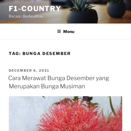
Skip
F1-COUNTRY
to
Bacaan Berkualitas
content
Menu
TAG:
BUNGA DESEMBER
POSTED
DECEMBER 6, 2021
ON
Cara Merawat Bunga Desember yang
Merupakan Bunga Musiman