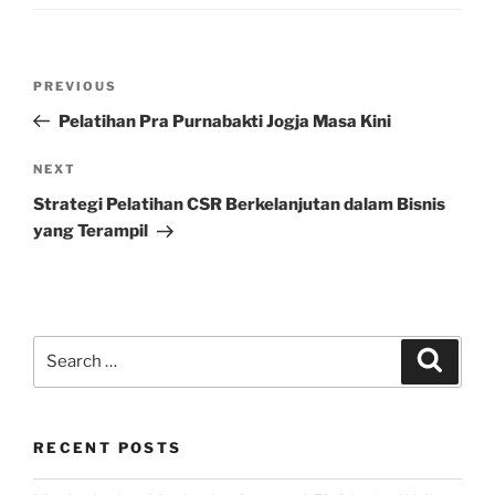
Post
Previous
PREVIOUS
navigation
Post
Pelatihan Pra Purnabakti Jogja Masa Kini
Next
NEXT
Post
Strategi Pelatihan CSR Berkelanjutan dalam Bisnis
yang Terampil
Search
Search
for:
RECENT POSTS