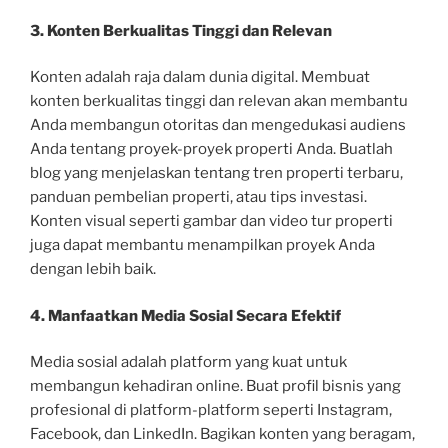
3. Konten Berkualitas Tinggi dan Relevan
Konten adalah raja dalam dunia digital. Membuat
konten berkualitas tinggi dan relevan akan membantu
Anda membangun otoritas dan mengedukasi audiens
Anda tentang proyek-proyek properti Anda. Buatlah
blog yang menjelaskan tentang tren properti terbaru,
panduan pembelian properti, atau tips investasi.
Konten visual seperti gambar dan video tur properti
juga dapat membantu menampilkan proyek Anda
dengan lebih baik.
4. Manfaatkan Media Sosial Secara Efektif
Media sosial adalah platform yang kuat untuk
membangun kehadiran online. Buat profil bisnis yang
profesional di platform-platform seperti Instagram,
Facebook, dan LinkedIn. Bagikan konten yang beragam,