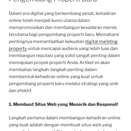
Dalam era digital yang berkembang pesat, kehadiran
online telah menjadi kunci utama dalam
mempromosikan dan membangun kesadaran merek,
terutama bagi pengembang properti baru. Memahami
pentingnya memanfaatkan kekuatan
digital markting
property
untuk mencapai audiens yang lebih luas dan
membangun reputasi yang solid sangat penting dalam
memajukan proyek properti Anda. Artikel ini akan
membahas langkah-langkah penting dalam
membentuk kehadiran online yang kuat untuk
pengembang properti baru melalui strategi yang unik
dan efektif.
1. Membuat Situs Web yang Menarik dan Responsif
Langkah pertama dalam membangun kehadiran online
yang kuat adalah dengan membuat situs web yang