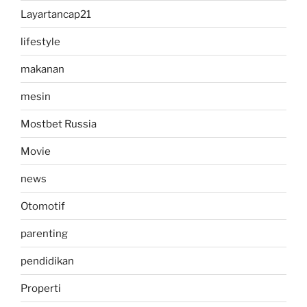
Layartancap21
lifestyle
makanan
mesin
Mostbet Russia
Movie
news
Otomotif
parenting
pendidikan
Properti