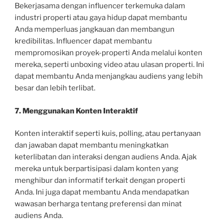
Bekerjasama dengan influencer terkemuka dalam
industri properti atau gaya hidup dapat membantu
Anda memperluas jangkauan dan membangun
kredibilitas. Influencer dapat membantu
mempromosikan proyek-properti Anda melalui konten
mereka, seperti unboxing video atau ulasan properti. Ini
dapat membantu Anda menjangkau audiens yang lebih
besar dan lebih terlibat.
7. Menggunakan Konten Interaktif
Konten interaktif seperti kuis, polling, atau pertanyaan
dan jawaban dapat membantu meningkatkan
keterlibatan dan interaksi dengan audiens Anda. Ajak
mereka untuk berpartisipasi dalam konten yang
menghibur dan informatif terkait dengan properti
Anda. Ini juga dapat membantu Anda mendapatkan
wawasan berharga tentang preferensi dan minat
audiens Anda.