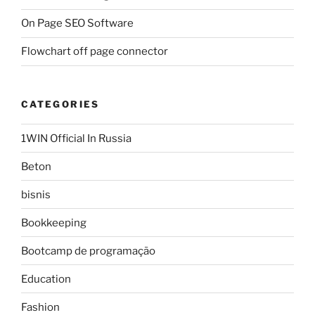
On Page SEO Software
Flowchart off page connector
CATEGORIES
1WIN Official In Russia
Beton
bisnis
Bookkeeping
Bootcamp de programação
Education
Fashion