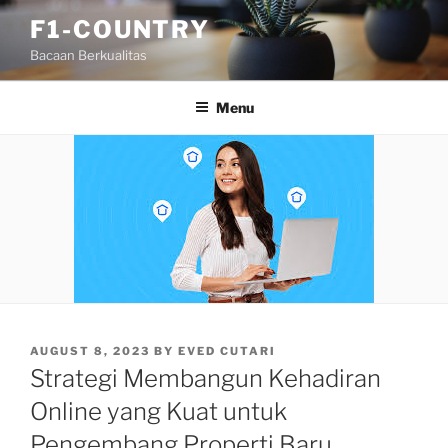
Skip
F1-COUNTRY
to
Bacaan Berkualitas
content
Menu
POSTED
AUGUST 8, 2023
BY
EVED CUTARI
ON
Strategi Membangun Kehadiran
Online yang Kuat untuk
Pengembang Properti Baru