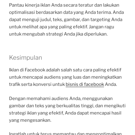
Pantau kinerja iklan Anda secara teratur dan lakukan
optimalisasi berdasarkan data yang Anda terima. Anda
dapat menguji judul, teks, gambar, dan targeting Anda
untuk melihat apa yang paling efektif. Jangan ragu
untuk mengubah strategi Anda jika diperlukan.
Kesimpulan
Iklan di Facebook adalah salah satu cara paling efektif
untuk mencapai audiens yang luas dan meningkatkan
trafik serta konversi untuk
bisnis di facebook
Anda.
Dengan memahami audiens Anda, menggunakan
gambar dan teks yang berkualitas tinggi, dan mengikuti
strategi iklan yang efektif, Anda dapat mencapai hasil
yang mengesankan.
Ingatlah untuk terus memantau dan mengoptimalkan