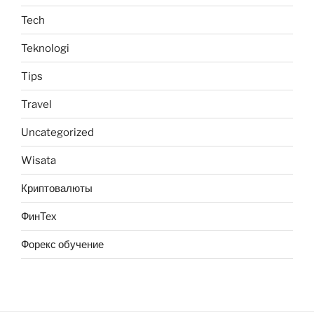
Tech
Teknologi
Tips
Travel
Uncategorized
Wisata
Криптовалюты
ФинТех
Форекс обучение