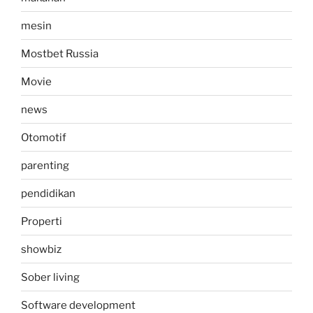
mesin
Mostbet Russia
Movie
news
Otomotif
parenting
pendidikan
Properti
showbiz
Sober living
Software development