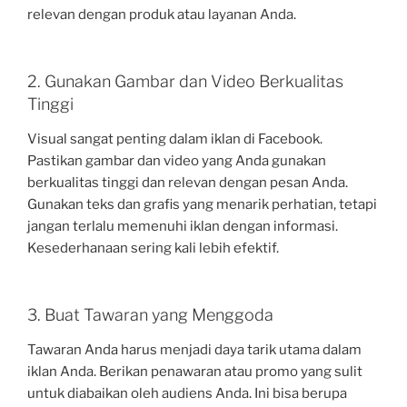
relevan dengan produk atau layanan Anda.
2. Gunakan Gambar dan Video Berkualitas
Tinggi
Visual sangat penting dalam iklan di Facebook.
Pastikan gambar dan video yang Anda gunakan
berkualitas tinggi dan relevan dengan pesan Anda.
Gunakan teks dan grafis yang menarik perhatian, tetapi
jangan terlalu memenuhi iklan dengan informasi.
Kesederhanaan sering kali lebih efektif.
3. Buat Tawaran yang Menggoda
Tawaran Anda harus menjadi daya tarik utama dalam
iklan Anda. Berikan penawaran atau promo yang sulit
untuk diabaikan oleh audiens Anda. Ini bisa berupa