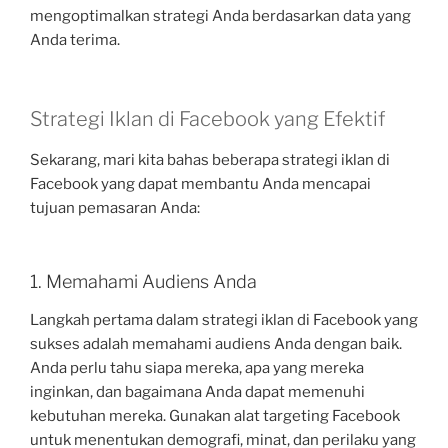
mengoptimalkan strategi Anda berdasarkan data yang
Anda terima.
Strategi Iklan di Facebook yang Efektif
Sekarang, mari kita bahas beberapa strategi iklan di
Facebook yang dapat membantu Anda mencapai
tujuan pemasaran Anda:
1. Memahami Audiens Anda
Langkah pertama dalam strategi iklan di Facebook yang
sukses adalah memahami audiens Anda dengan baik.
Anda perlu tahu siapa mereka, apa yang mereka
inginkan, dan bagaimana Anda dapat memenuhi
kebutuhan mereka. Gunakan alat targeting Facebook
untuk menentukan demografi, minat, dan perilaku yang