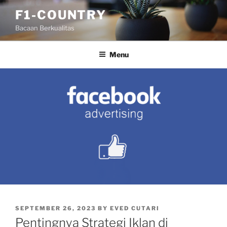
Skip
F1-COUNTRY
to
Bacaan Berkualitas
content
Menu
POSTED
SEPTEMBER 26, 2023
BY
EVED CUTARI
ON
Pentingnya Strategi Iklan di