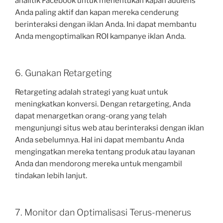
analitik Facebook untuk menentukan kapan audiens
Anda paling aktif dan kapan mereka cenderung
berinteraksi dengan iklan Anda. Ini dapat membantu
Anda mengoptimalkan ROI kampanye iklan Anda.
6. Gunakan Retargeting
Retargeting adalah strategi yang kuat untuk
meningkatkan konversi. Dengan retargeting, Anda
dapat menargetkan orang-orang yang telah
mengunjungi situs web atau berinteraksi dengan iklan
Anda sebelumnya. Hal ini dapat membantu Anda
mengingatkan mereka tentang produk atau layanan
Anda dan mendorong mereka untuk mengambil
tindakan lebih lanjut.
7. Monitor dan Optimalisasi Terus-menerus