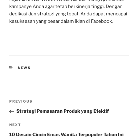
kampanye Anda agar tetap berkinerja tinggi. Dengan
dedikasi dan strategi yang tepat, Anda dapat mencapai
kesuksesan yang besar dalam iklan di Facebook.
CATEGORIES
NEWS
Post
Previous
PREVIOUS
navigation
Post
Strategi Pemasaran Produk yang Efektif
Next
NEXT
Post
10 Desain Cincin Emas Wanita Terpopuler Tahun Ini