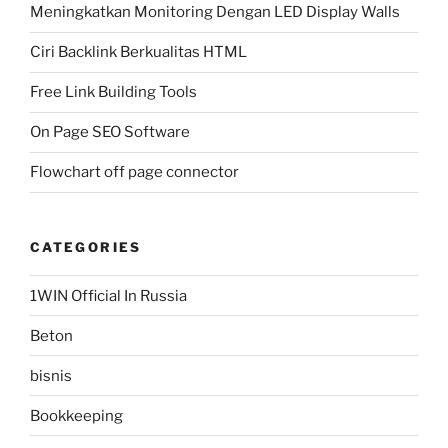
Meningkatkan Monitoring Dengan LED Display Walls
Ciri Backlink Berkualitas HTML
Free Link Building Tools
On Page SEO Software
Flowchart off page connector
CATEGORIES
1WIN Official In Russia
Beton
bisnis
Bookkeeping