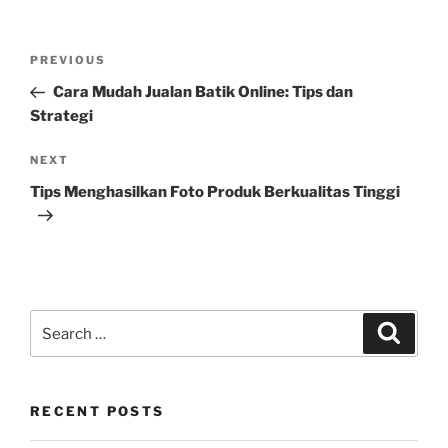
Post
Previous
PREVIOUS
navigation
Post
Cara Mudah Jualan Batik Online: Tips dan
Strategi
Next
NEXT
Post
Tips Menghasilkan Foto Produk Berkualitas Tinggi
Search
Search
for:
RECENT POSTS