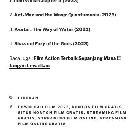
1.
John Wick: Chapter 4 (2023)
2.
Ant-Man and the Wasp: Quantumania (2023)
3.
Avatar: The Way of Water (2022)
4.
Shazam! Fury of the Gods (2023)
Baca Juga :
Film Action Terbaik Sepanjang Masa !!!
Jangan Lewatkan
CATEGORIES
HIBURAN
TAGS
DOWNLOAD FILM 2023
,
NONTON FILM GRATIS
,
SITUS NONTON FILM GRATIS
,
STREAMING FILM
GRATIS
,
STREAMING FILM ONLINE
,
STREAMING
FILM ONLINE GRATIS