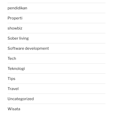
pendidikan
Properti
showbiz
Sober living
Software development
Tech
Teknologi
Tips
Travel
Uncategorized
Wisata