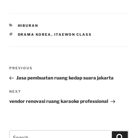
CATEGORIES
HIBURAN
TAGS
DRAMA KOREA
,
ITAEWON CLASS
Post
Previous
PREVIOUS
navigation
Post
Jasa pembuatan ruang kedap suara jakarta
Next
NEXT
Post
vendor renovasi ruang karaoke professional
Search
Search