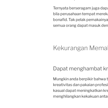
Ternyata berseragam juga dap
bila perusahaan tempat mereka
bonafid. Tak pelak pemakainya
semua orang dapat masuk deng
Kekurangan Memaka
Dapat menghambat krea
Mungkin anda berpikir bahwa 
kreativitas dan pakaian profes
kasual dapat meningkatkan kre
menghilangkan kekakuan antar 