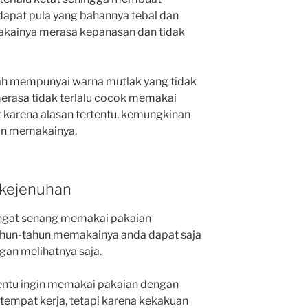
dapat pula yang bahannya tebal dan
kainya merasa kepanasan dan tidak
elah mempunyai warna mutlak yang tidak
erasa tidak terlalu cocok memakai
t karena alasan tertentu, kemungkinan
an memakainya.
kejenuhan
angat senang memakai pakaian
tahun-tahun memakainya anda dapat saja
an melihatnya saja.
tentu ingin memakai pakaian dengan
tempat kerja, tetapi karena kekakuan