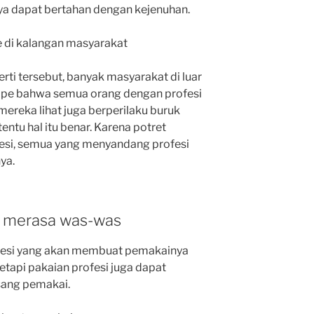
ya dapat bertahan dengan kejenuhan.
 di kalangan masyarakat
ti tersebut, banyak masyarakat di luar
ipe bahwa semua orang dengan profesi
ereka lihat juga berperilaku buruk
tentu hal itu benar. Karena potret
esi, semua yang menyandang profesi
ya.
 merasa was-was
ofesi yang akan membuat pemakainya
tetapi pakaian profesi juga dapat
sang pemakai.