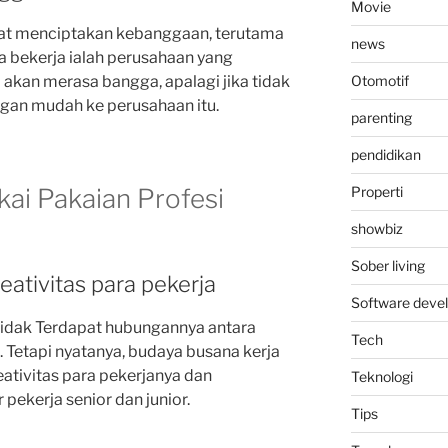
Movie
at menciptakan kebanggaan, terutama
news
 bekerja ialah perusahaan yang
 akan merasa bangga, apalagi jika tidak
Otomotif
an mudah ke perusahaan itu.
parenting
pendidikan
i Pakaian Profesi
Properti
showbiz
Sober living
tivitas para pekerja
Software deve
tidak Terdapat hubungannya antara
Tech
i. Tetapi nyatanya, budaya busana kerja
ativitas para pekerjanya dan
Teknologi
pekerja senior dan junior.
Tips