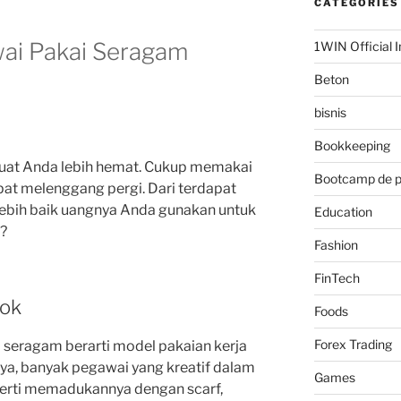
CATEGORIES
ai Pakai Seragam
1WIN Official I
Beton
bisnis
Bookkeeping
uat Anda lebih hemat. Cukup memakai
Bootcamp de 
at melenggang pergi. Dari terdapat
lebih baik uangnya Anda gunakan untuk
Education
g?
Fashion
FinTech
Kok
Foods
Forex Trading
eragam berarti model pakaian kerja
a, banyak pegawai yang kreatif dalam
Games
rti memadukannya dengan scarf,