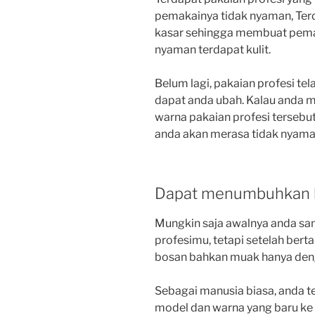
pemakainya tidak nyaman, Ter
kasar sehingga membuat pema
nyaman terdapat kulit.
Belum lagi, pakaian profesi t
dapat anda ubah. Kalau anda m
warna pakaian profesi tersebu
anda akan merasa tidak nyam
Dapat menumbuhkan 
Mungkin saja awalnya anda s
profesimu, tetapi setelah ber
bosan bahkan muak hanya deng
Sebagai manusia biasa, anda 
model dan warna yang baru ke 