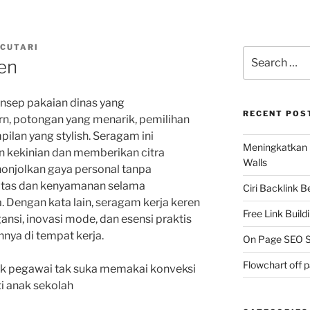
 CUTARI
Search
en
for:
nsep pakaian dinas yang
RECENT POS
, potongan yang menarik, pemilihan
pilan yang stylish. Seragam ini
Meningkatkan 
 kekinian dan memberikan citra
Walls
onjolkan gaya personal tanpa
tas dan kenyamanan selama
Ciri Backlink 
a. Dengan kata lain, seragam kerja keren
Free Link Build
ansi, inovasi mode, dan esensi praktis
nya di tempat kerja.
On Page SEO S
Flowchart off 
ak pegawai tak suka memakai konveksi
i anak sekolah