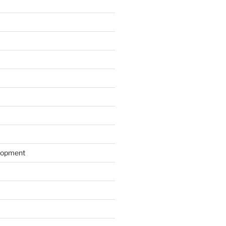
lopment