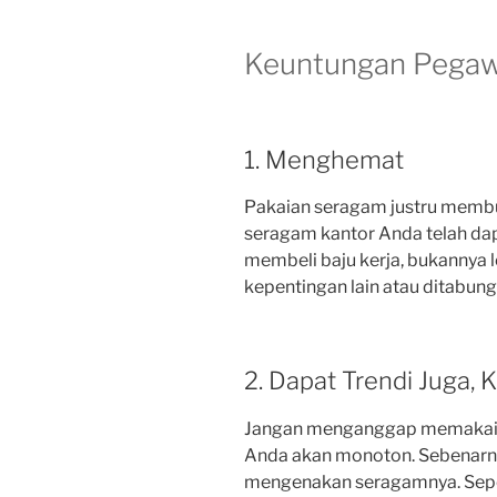
Keuntungan Pegaw
1. Menghemat
Pakaian seragam justru memb
seragam kantor Anda telah dap
membeli baju kerja, bukannya 
kepentingan lain atau ditabun
2. Dapat Trendi Juga, 
Jangan menganggap memakai s
Anda akan monoton. Sebenarny
mengenakan seragamnya. Sepe