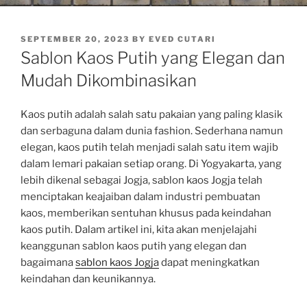
POSTED
SEPTEMBER 20, 2023
BY
EVED CUTARI
ON
Sablon Kaos Putih yang Elegan dan
Mudah Dikombinasikan
Kaos putih adalah salah satu pakaian yang paling klasik
dan serbaguna dalam dunia fashion. Sederhana namun
elegan, kaos putih telah menjadi salah satu item wajib
dalam lemari pakaian setiap orang. Di Yogyakarta, yang
lebih dikenal sebagai Jogja, sablon kaos Jogja telah
menciptakan keajaiban dalam industri pembuatan
kaos, memberikan sentuhan khusus pada keindahan
kaos putih. Dalam artikel ini, kita akan menjelajahi
keanggunan sablon kaos putih yang elegan dan
bagaimana
sablon kaos Jogja
dapat meningkatkan
keindahan dan keunikannya.