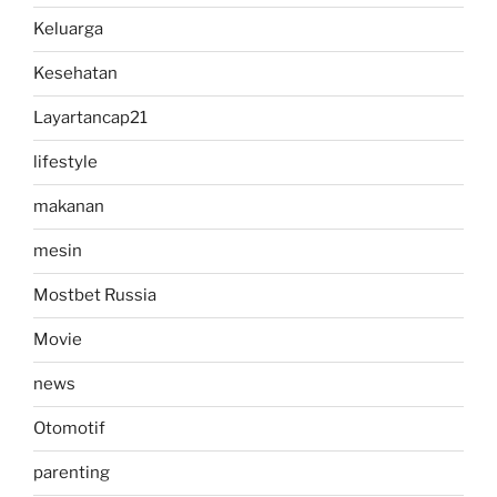
Keluarga
Kesehatan
Layartancap21
lifestyle
makanan
mesin
Mostbet Russia
Movie
news
Otomotif
parenting