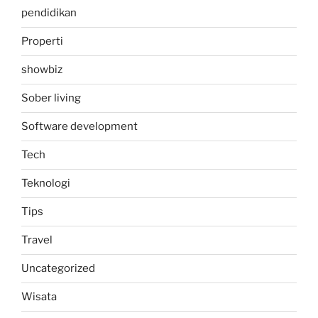
pendidikan
Properti
showbiz
Sober living
Software development
Tech
Teknologi
Tips
Travel
Uncategorized
Wisata