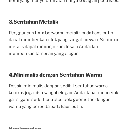
floral yang menyeluruh atau hanya sebagian pada kaos.
3.Sentuhan Metalik
Penggunaan tinta berwarna metalik pada kaos putih
dapat memberikan efek yang sangat mewah. Sentuhan
metalik dapat menonjolkan desain Anda dan
memberikan tampilan yang elegan.
4.Minimalis dengan Sentuhan Warna
Desain minimalis dengan sedikit sentuhan warna
kontras juga bisa sangat elegan. Anda dapat mencetak
garis-garis sederhana atau pola geometris dengan
warna yang berbeda pada kaos putih.