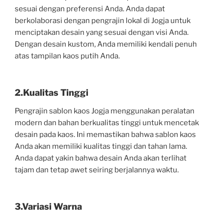
sesuai dengan preferensi Anda. Anda dapat
berkolaborasi dengan pengrajin lokal di Jogja untuk
menciptakan desain yang sesuai dengan visi Anda.
Dengan desain kustom, Anda memiliki kendali penuh
atas tampilan kaos putih Anda.
2.Kualitas Tinggi
Pengrajin sablon kaos Jogja menggunakan peralatan
modern dan bahan berkualitas tinggi untuk mencetak
desain pada kaos. Ini memastikan bahwa sablon kaos
Anda akan memiliki kualitas tinggi dan tahan lama.
Anda dapat yakin bahwa desain Anda akan terlihat
tajam dan tetap awet seiring berjalannya waktu.
3.Variasi Warna