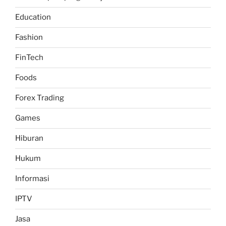
Education
Fashion
FinTech
Foods
Forex Trading
Games
Hiburan
Hukum
Informasi
IPTV
Jasa