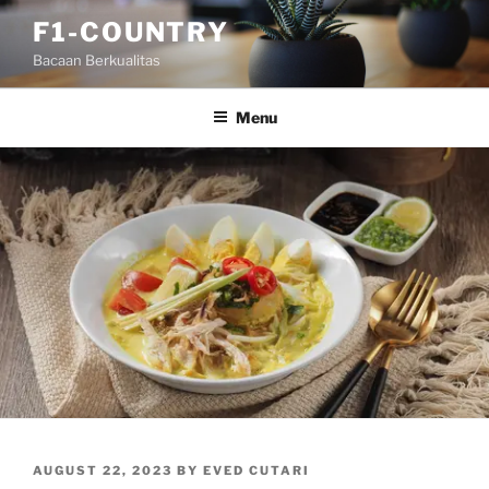
Skip
F1-COUNTRY
to
Bacaan Berkualitas
content
Menu
POSTED
AUGUST 22, 2023
BY
EVED CUTARI
ON