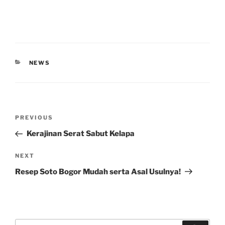
CATEGORIES
NEWS
Post
Previous
PREVIOUS
navigation
Post
Kerajinan Serat Sabut Kelapa
Next
NEXT
Post
Resep Soto Bogor Mudah serta Asal Usulnya!
Search