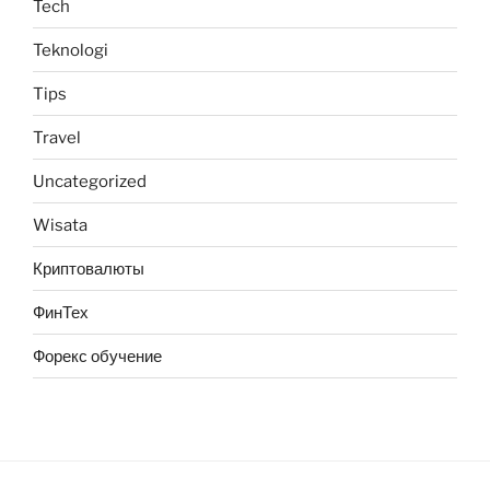
Tech
Teknologi
Tips
Travel
Uncategorized
Wisata
Криптовалюты
ФинТех
Форекс обучение