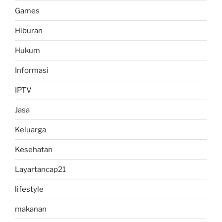
Games
Hiburan
Hukum
Informasi
IPTV
Jasa
Keluarga
Kesehatan
Layartancap21
lifestyle
makanan