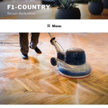
Skip
F1-COUNTRY
to
Bacaan Berkualitas
content
Menu