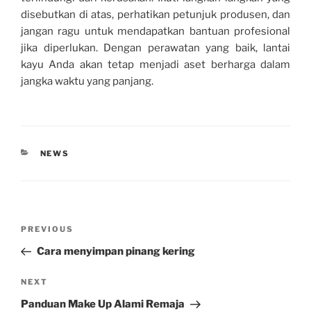
disebutkan di atas, perhatikan petunjuk produsen, dan
jangan ragu untuk mendapatkan bantuan profesional
jika diperlukan. Dengan perawatan yang baik, lantai
kayu Anda akan tetap menjadi aset berharga dalam
jangka waktu yang panjang.
CATEGORIES
NEWS
Post
Previous
PREVIOUS
navigation
Post
Cara menyimpan pinang kering
Next
NEXT
Post
Panduan Make Up Alami Remaja