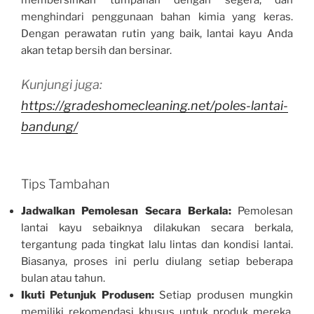
menghindari penggunaan bahan kimia yang keras.
Dengan perawatan rutin yang baik, lantai kayu Anda
akan tetap bersih dan bersinar.
Kunjungi juga:
https://gradeshomecleaning.net/poles-lantai-
bandung/
Tips Tambahan
Jadwalkan Pemolesan Secara Berkala:
Pemolesan
lantai kayu sebaiknya dilakukan secara berkala,
tergantung pada tingkat lalu lintas dan kondisi lantai.
Biasanya, proses ini perlu diulang setiap beberapa
bulan atau tahun.
Ikuti Petunjuk Produsen:
Setiap produsen mungkin
memiliki rekomendasi khusus untuk produk mereka.