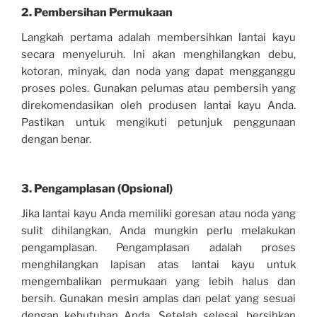
2. Pembersihan Permukaan
Langkah pertama adalah membersihkan lantai kayu
secara menyeluruh. Ini akan menghilangkan debu,
kotoran, minyak, dan noda yang dapat mengganggu
proses poles. Gunakan pelumas atau pembersih yang
direkomendasikan oleh produsen lantai kayu Anda.
Pastikan untuk mengikuti petunjuk penggunaan
dengan benar.
3. Pengamplasan (Opsional)
Jika lantai kayu Anda memiliki goresan atau noda yang
sulit dihilangkan, Anda mungkin perlu melakukan
pengamplasan. Pengamplasan adalah proses
menghilangkan lapisan atas lantai kayu untuk
mengembalikan permukaan yang lebih halus dan
bersih. Gunakan mesin amplas dan pelat yang sesuai
dengan kebutuhan Anda. Setelah selesai, bersihkan