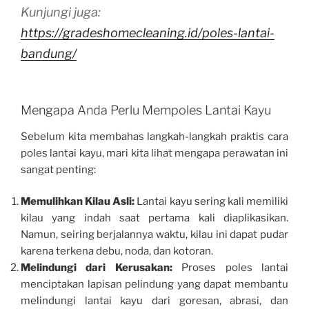
Kunjungi juga:
https://gradeshomecleaning.id/poles-lantai-
bandung/
Mengapa Anda Perlu Mempoles Lantai Kayu
Sebelum kita membahas langkah-langkah praktis cara
poles lantai kayu, mari kita lihat mengapa perawatan ini
sangat penting:
Memulihkan Kilau Asli:
Lantai kayu sering kali memiliki
kilau yang indah saat pertama kali diaplikasikan.
Namun, seiring berjalannya waktu, kilau ini dapat pudar
karena terkena debu, noda, dan kotoran.
Melindungi dari Kerusakan:
Proses poles lantai
menciptakan lapisan pelindung yang dapat membantu
melindungi lantai kayu dari goresan, abrasi, dan