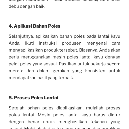
debu dengan baik.
4. Aplikasi Bahan Poles
Selanjutnya, aplikasikan bahan poles pada lantai kayu
Anda. Ikuti instruksi produsen mengenai cara
mengaplikasikan produk tersebut. Biasanya, Anda akan
perlu menggunakan mesin poles lantai kayu dengan
pelat poles yang sesuai. Pastikan untuk bekerja secara
merata dan dalam gerakan yang konsisten untuk
mendapatkan hasil yang terbaik.
5. Proses Poles Lantai
Setelah bahan poles diaplikasikan, mulailah proses
poles lantai. Mesin poles lantai kayu harus diatur
dengan benar untuk menghasilkan tekanan yang
sesuai. Mulailah dari satu ujung ruangan dan gerakkan