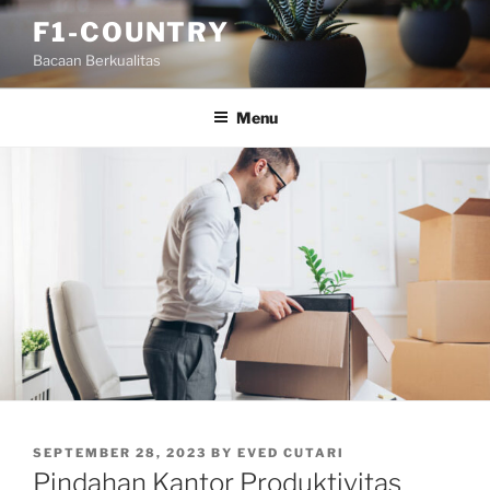
Skip
F1-COUNTRY
to
Bacaan Berkualitas
content
Menu
POSTED
SEPTEMBER 28, 2023
BY
EVED CUTARI
ON
Pindahan Kantor Produktivitas