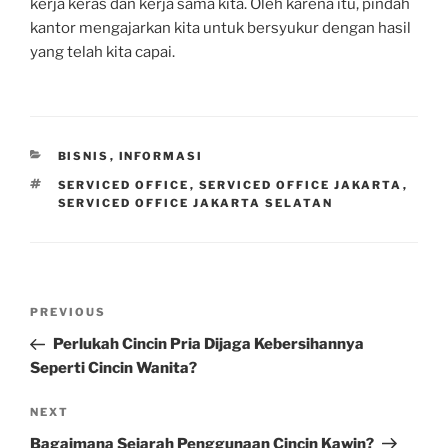
kerja keras dan kerja sama kita. Oleh karena itu, pindah
kantor mengajarkan kita untuk bersyukur dengan hasil
yang telah kita capai.
CATEGORIES
BISNIS
,
INFORMASI
TAGS
SERVICED OFFICE
,
SERVICED OFFICE JAKARTA
,
SERVICED OFFICE JAKARTA SELATAN
Post
Previous
PREVIOUS
navigation
Post
Perlukah Cincin Pria Dijaga Kebersihannya
Seperti Cincin Wanita?
Next
NEXT
Post
Bagaimana Sejarah Penggunaan Cincin Kawin?