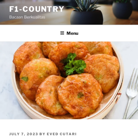
Skip
F1-COUNTRY
to
Bacaan Berkualitas
content
Menu
POSTED
JULY 7, 2023
BY
EVED CUTARI