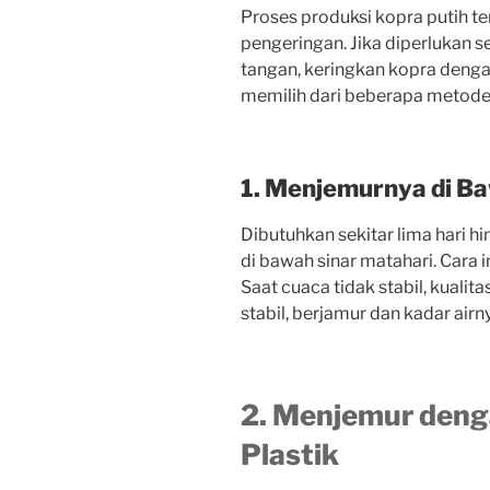
Proses
produksi
kopra
putih
te
pengeringan.
Jika
diperlukan
s
tangan,
keringkan
kopra
deng
memilih
dari
beberapa
metod
1. Menjemurnya di B
Dibutuhkan
sekitar
lima
hari
hi
di
bawah
sinar
matahari.
Cara
i
Saat
cuaca
tidak
stabil,
kualita
stabil,
berjamur
dan
kadar
airn
2. Menjemur den
Plastik