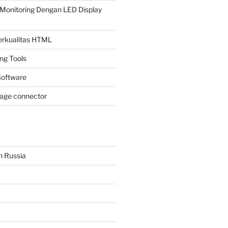
Monitoring Dengan LED Display
Berkualitas HTML
ing Tools
oftware
page connector
n Russia