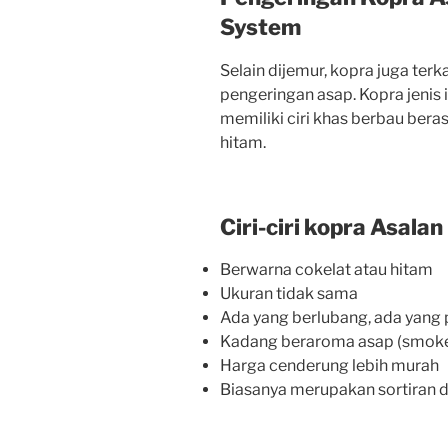
System
Selain
dijemur,
kopra
juga
terk
pengeringan
asap.
Kopra
jenis
memiliki
ciri
khas
berbau
bera
hitam.
Ciri-ciri kopra Asalan
Berwarna cokelat atau hitam
Ukuran tidak sama
Ada yang berlubang, ada yang
Kadang beraroma asap (smoke
Harga cenderung lebih murah
Biasanya merupakan sortiran d