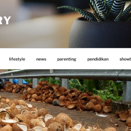
RY
lifestyle
news
parenting
pendidikan
showb