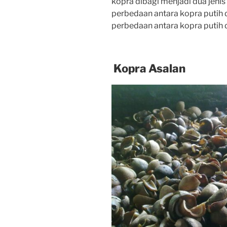
kopra dibagi menjadi dua jenis 
perbedaan
antara
kopra
putih
perbedaan antara kopra putih 
Kopra Asalan