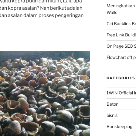
yaitu kopra putih dan hitam, Lalu
apa
Meningkatkan 
dan
kopra
asalan
?
Nah berikut adalah
Walls
dan asalan dalam proses pengeringan
Ciri Backlink 
Free Link Build
On Page SEO S
Flowchart off 
CATEGORIES
1WIN Official I
Beton
bisnis
Bookkeeping