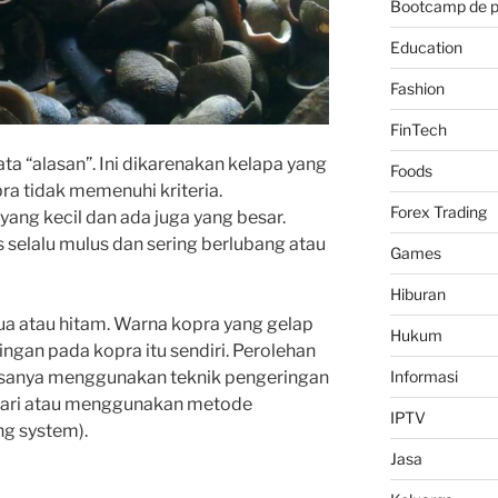
Bootcamp de 
Education
Fashion
FinTech
ata
“alasan
”
.
Ini
dikarenakan
kelapa
yang
Foods
pra
tidak
memenuhi
kriteria
.
Forex Trading
yang
kecil dan ada juga yang besar.
s
selalu
mulus
dan
sering
berlubang
atau
Games
Hiburan
ua
atau
hitam.
Warna
kopra
yang
gelap
Hukum
ingan
pada
kopra
itu
sendiri.
Perolehan
sanya
menggunakan
teknik
pengeringan
Informasi
ari
atau
menggunakan
metode
IPTV
ng
system).
Jasa