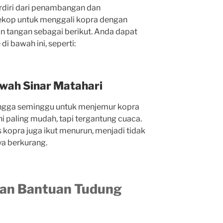
rdiri
dari
penambangan
dan
ekop
untuk
menggali
kopra
dengan
an
tangan
sebagai
berikut.
Anda
dapat
e
di
bawah
ini,
seperti:
awah Sinar Matahari
ngga
seminggu
untuk
menjemur
kopra
ni
paling
mudah,
tapi
tergantung
cuaca.
s
kopra
juga
ikut
menurun,
menjadi
tidak
ya
berkurang.
gan Bantuan Tudung