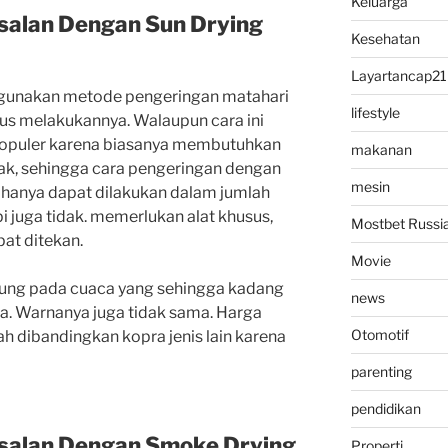
Keluarga
salan Dengan Sun Drying
Kesehatan
Layartancap21
gunakan
metode
pengeringan
matahari
lifestyle
rus
melakukannya.
Walaupun
cara
ini
opuler
karena
biasanya
membutuhkan
makanan
ak,
sehingga
cara
pengeringan
dengan
mesin
hanya
dapat
dilakukan
dalam
jumlah
pi
juga
tidak.
memerlukan
alat
khusus,
Mostbet Russi
pat
ditekan.
Movie
ung
pada
cuaca
yang
sehingga
kadang
news
a
.
Warnanya
juga
tidak
sama.
Harga
Otomotif
ah
dibandingkan
kopra
jenis
lain
karena
parenting
pendidikan
salan Dengan Smoke Drying
Properti