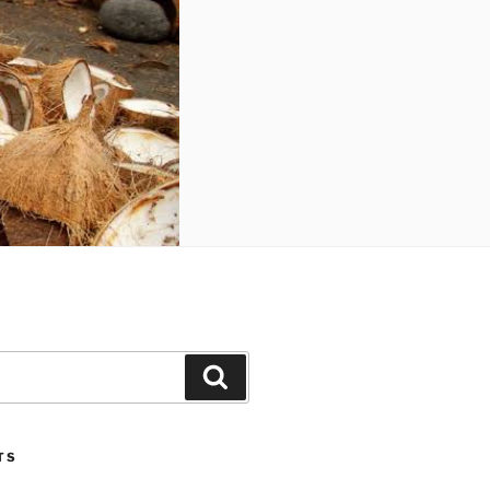
Search
TS