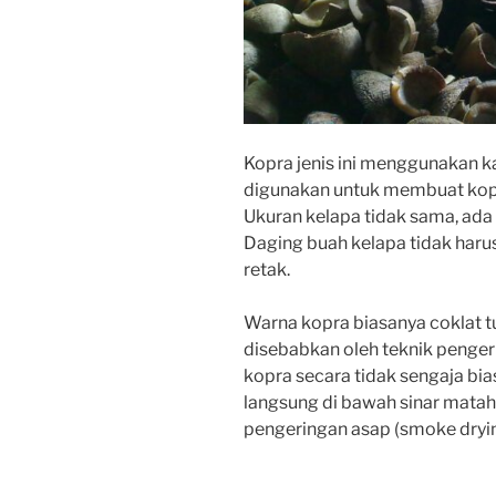
Kopra
jenis
ini
menggunakan
k
digunakan
untuk
membuat
ko
Ukuran
kelapa
tidak
sama,
ada
Daging
buah
kelapa
tidak
haru
retak.
Warna
kopra
biasanya
coklat
t
di
sebabkan
oleh
teknik
penger
kopra
secara
tidak
sengaja
bia
langsung
di
bawah
sinar
matah
pengeringan
asap
(smoke
dryi