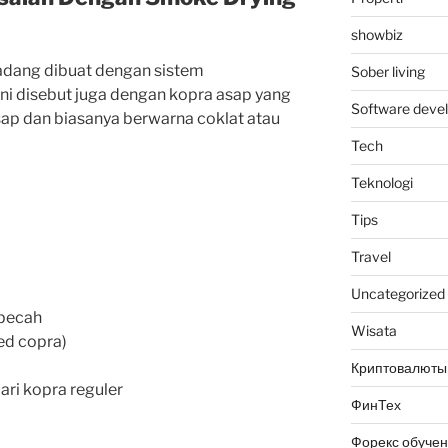
showbiz
adang
dibuat
dengan
sistem
Sober living
ini
disebut
juga
dengan
kopra
asap
yang
Software deve
sap
dan
biasanya
berwarna
coklat
atau
Tech
Teknologi
Tips
Travel
Uncategorized
 pecah
Wisata
d copra)
Криптовалюты
ari kopra reguler
ФинТех
Форекс обуче