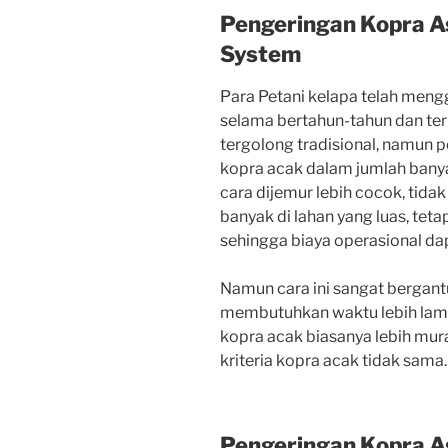
Pengeringan Kopra A
System
Para Petani
kelapa
telah
meng
selama
bertahun-tahun
dan
te
tergolong
tradisional,
namun
p
kopra
acak
dalam
jumlah
bany
cara
dijemur
lebih
cocok,
tidak
banyak
di
lahan
yang
luas,
teta
sehingga
biaya
operasional
da
Namun
cara
ini
sangat
bergant
membutuhkan
waktu
lebih
lam
kopra
acak
biasanya
lebih
mur
kriteria
kopra
acak
tidak
sama.
Pengeringan Kopra A