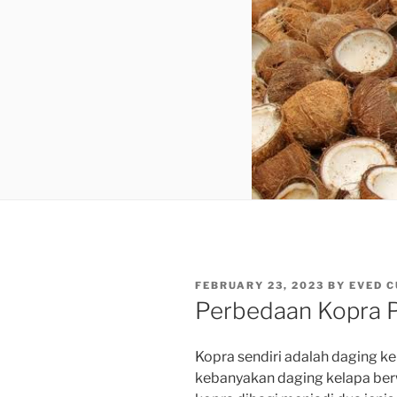
POSTED
FEBRUARY 23, 2023
BY
EVED C
ON
Perbedaan Kopra P
Kopra
sendiri
adalah
daging
ke
kebanyakan
daging
kelapa
ber