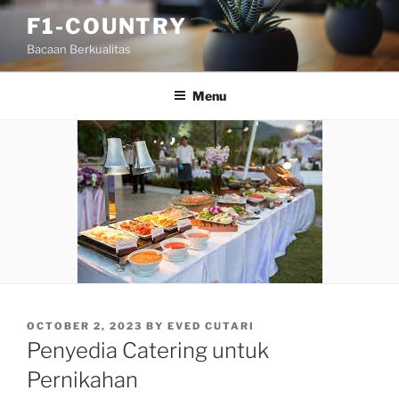
Skip
F1-COUNTRY
to
Bacaan Berkualitas
content
Menu
POSTED
OCTOBER 2, 2023
BY
EVED CUTARI
ON
Penyedia Catering untuk
Pernikahan