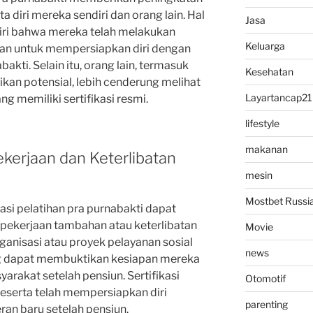
ta diri mereka sendiri dan orang lain. Hal
Jasa
iri bahwa mereka telah melakukan
Keluarga
kan untuk mempersiapkan diri dengan
kti. Selain itu, orang lain, termasuk
Kesehatan
ikan potensial, lebih cenderung melihat
Layartancap21
ng memiliki sertifikasi resmi.
lifestyle
makanan
ekerjaan dan Keterlibatan
mesin
Mostbet Russi
asi pelatihan pra purnabakti dapat
pekerjaan tambahan atau keterlibatan
Movie
anisasi atau proyek pelayanan sosial
news
ng dapat membuktikan kesiapan mereka
arakat setelah pensiun. Sertifikasi
Otomotif
eserta telah mempersiapkan diri
parenting
ran baru setelah pensiun.