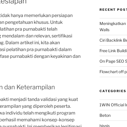
Kesiapan
RECENT POS
tidak hanya memerlukan persiapan
n dan pengetahuan khusus. Untuk
Meningkatkan 
tihan pra purnabakti telah
Walls
endalam dan relevan, sertifikasi
Ciri Backlink 
. Dalam artikel ini, kita akan
kasi pelatihan pra purnabakti dalam
Free Link Build
ase purnabakti dengan keyakinan dan
On Page SEO S
Flowchart off 
an dan Keterampilan
CATEGORIES
bakti menjadi tanda validasi yang kuat
1WIN Official I
rampilan yang diperoleh peserta.
wa individu telah mengikuti program
Beton
an berhasil memahami konsep-konsep
bisnis
 purnabakti. Ini memberikan legitimasi