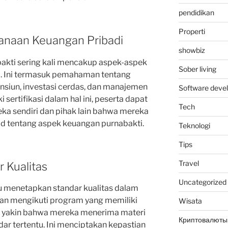
pendidikan
Properti
anaan Keuangan Pribadi
showbiz
abakti sering kali mencakup aspek-aspek
Sober living
. Ini termasuk pemahaman tentang
siun, investasi cerdas, dan manajemen
Software deve
i sertifikasi dalam hal ini, peserta dapat
Tech
ka sendiri dan pihak lain bahwa mereka
d tentang aspek keuangan purnabakti.
Teknologi
Tips
Travel
 Kualitas
Uncategorized
u menetapkan standar kualitas dalam
gan mengikuti program yang memiliki
Wisata
pat yakin bahwa mereka menerima materi
Криптовалюты
ar tertentu. Ini menciptakan kepastian