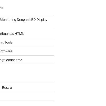
TS
Monitoring Dengan LED Display
Berkualitas HTML
ing Tools
oftware
page connector
n Russia