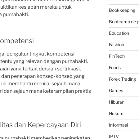
ktikan kesiapan mereka untuk
Bookkeeping
 purnabakti.
Bootcamp de 
Education
Kompetensi
Fashion
agai pengukur tingkat kompetensi
FinTech
tentu yang relevan dengan purnabakti.
Foods
ian yang terkait dengan sertifikasi,
n dan penerapan konsep-konsep yang
Forex Trading
al ini membantu menilai sejauh mana
Games
i dan sejauh mana keterampilan praktis
Hiburan
Hukum
litas dan Kepercayaan Diri
Informasi
IPTV
n pra purnabakti memberikan peningkatan