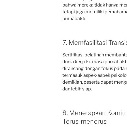
bahwa mereka tidak hanya mem
tetapi juga memiliki pemaham
purnabakti.
7. Memfasilitasi Trans
Sertifikasi pelatihan membantu 
dunia kerja ke masa purnabakti
dirancang dengan fokus pada k
termasuk aspek-aspek psikologi
demikian, peserta dapat menga
dan lebih siap.
8. Menetapkan Komit
Terus-menerus