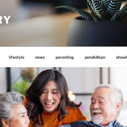
RY
lifestyle
news
parenting
pendidikan
showb