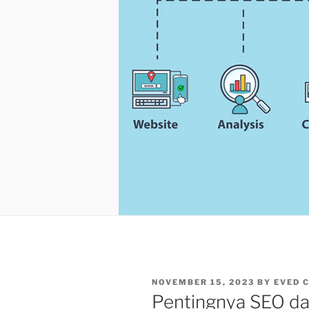
POSTED
NOVEMBER 15, 2023
BY
EVED 
ON
Pentingnya SEO da