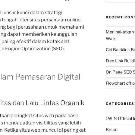
i unsur kunci dalam strategi
RECENT POS
 tengah intensitas persaingan online
ting bagi perusahaan untuk memahami
Meningkatkan 
yang dapat memberikan keunggulan
Walls
g paling efektif dalam kotak alat
ch Engine Optimization (SEO).
Ciri Backlink 
Free Link Build
On Page SEO S
lam Pemasaran Digital
Flowchart off 
litas dan Lalu Lintas Organik
CATEGORIES
kan peringkat situs web pada hasil
1WIN Official I
s mendapatkan visibilitas yang lebih
Beton
n. Ketika situs web muncul di peringkat