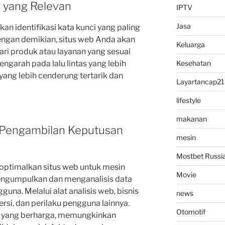
a yang Relevan
IPTV
Jasa
an identifikasi kata kunci yang paling
engan demikian, situs web Anda akan
Keluarga
ri produk atau layanan yang sesuai
ngarah pada lalu lintas yang lebih
Kesehatan
yang lebih cenderung tertarik dan
Layartancap21
lifestyle
makanan
an Pengambilan Keputusan
mesin
Mostbet Russi
optimalkan situs web untuk mesin
Movie
mengumpulkan dan menganalisis data
na. Melalui alat analisis web, bisnis
news
ersi, dan perilaku pengguna lainnya.
Otomotif
 yang berharga, memungkinkan