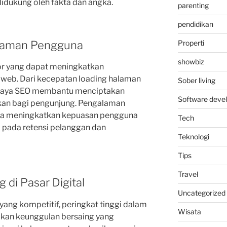
idukung oleh fakta dan angka.
parenting
pendidikan
alaman Pengguna
Properti
showbiz
or yang dapat meningkatkan
 web. Dari kecepatan loading halaman
Sober living
 upaya SEO membantu menciptakan
Software deve
an bagi pengunjung. Pengalaman
nya meningkatkan kepuasan pengguna
Tech
i pada retensi pelanggan dan
Teknologi
Tips
Travel
 di Pasar Digital
Uncategorized
yang kompetitif, peringkat tinggi dalam
Wisata
ikan keunggulan bersaing yang