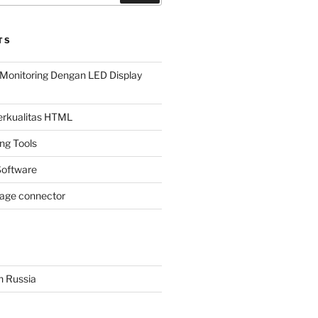
TS
Monitoring Dengan LED Display
Berkualitas HTML
ing Tools
oftware
page connector
n Russia