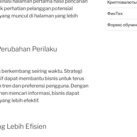
minasi halaman pertama hasil pencarian
Криптовалюты
k perhatian pelanggan potensial
ФинТех
yang muncul di halaman yang lebih
Форекс обуче
Perubahan Perilaku
s berkembang seiring waktu. Strategi
sif dapat membantu bisnis untuk terus
 tren dan preferensi pengguna. Dengan
 mencari informasi, bisnis dapat
ng lebih efektif.
ng Lebih Efisien