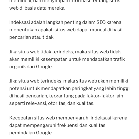
memindai, dan menyimpan informasi tentang situs
web di basis data mereka.
Indeksasi adalah langkah penting dalam SEO karena
menentukan apakah situs web dapat muncul di hasil
pencarian atau tidak.
Jika situs web tidak terindeks, maka situs web tidak
akan memiliki kesempatan untuk mendapatkan trafik
organik dari Google.
Jika situs web terindeks, maka situs web akan memiliki
potensi untuk mendapatkan peringkat yang lebih tinggi
di hasil pencarian, tergantung pada faktor-faktor lain
seperti relevansi, otoritas, dan kualitas.
Kecepatan situs web mempengaruhi indeksasi karena
dapat mempengaruhi frekuensi dan kualitas
pemindaian Google.