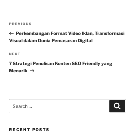
Post
Previous
PREVIOUS
navigation
Post
Perkembangan Format Video Iklan, Transformasi
Visual dalam Dunia Pemasaran Digital
Next
NEXT
Post
7 Strategi Penulisan Konten SEO Friendly yang
Menarik
Search
Search
for:
RECENT POSTS