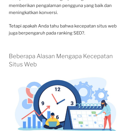
memberikan pengalaman pengguna yang baik dan
meningkatkan konversi.
Tetapi apakah Anda tahu bahwa kecepatan situs web
juga berpengaruh pada ranking SEO?.
Beberapa Alasan Mengapa Kecepatan
Situs Web