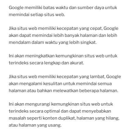
Google memiliki batas waktu dan sumber daya untuk
memindai setiap situs web.
Jika situs web memiliki kecepatan yang cepat, Google
akan dapat memindai lebih banyak halaman dan lebih
mendalam dalam waktu yang lebih singkat.
Ini akan meningkatkan kemungkinan situs web untuk
terindeks secara lengkap dan akurat.
Jika situs web memiliki kecepatan yang lambat, Google
akan mengalami kesulitan untuk memindai semua
halaman atau bahkan melewatkan beberapa halaman.
Ini akan mengurangi kemungkinan situs web untuk
terindeks secara optimal dan dapat menyebabkan
masalah seperti konten duplikat, halaman yang hilang,
atau halaman yang usang.