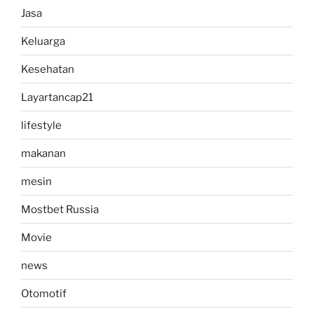
Jasa
Keluarga
Kesehatan
Layartancap21
lifestyle
makanan
mesin
Mostbet Russia
Movie
news
Otomotif