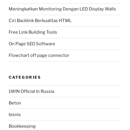
Meningkatkan Monitoring Dengan LED Display Walls
Ciri Backlink Berkualitas HTML
Free Link Building Tools
On Page SEO Software
Flowchart off page connector
CATEGORIES
1WIN Official In Russia
Beton
bisnis
Bookkeeping