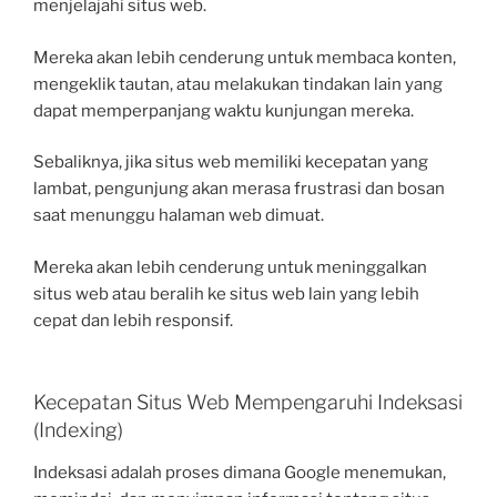
menjelajahi situs web.
Mereka akan lebih cenderung untuk membaca konten,
mengeklik tautan, atau melakukan tindakan lain yang
dapat memperpanjang waktu kunjungan mereka.
Sebaliknya, jika situs web memiliki kecepatan yang
lambat, pengunjung akan merasa frustrasi dan bosan
saat menunggu halaman web dimuat.
Mereka akan lebih cenderung untuk meninggalkan
situs web atau beralih ke situs web lain yang lebih
cepat dan lebih responsif.
Kecepatan Situs Web Mempengaruhi Indeksasi
(Indexing)
Indeksasi adalah proses dimana Google menemukan,