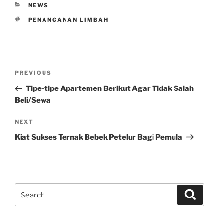
CATEGORIES
NEWS
TAGS
PENANGANAN LIMBAH
Post
Previous
PREVIOUS
navigation
Post
Tipe-tipe Apartemen Berikut Agar Tidak Salah
Beli/Sewa
Next
NEXT
Post
Kiat Sukses Ternak Bebek Petelur Bagi Pemula
Search
Search
for: