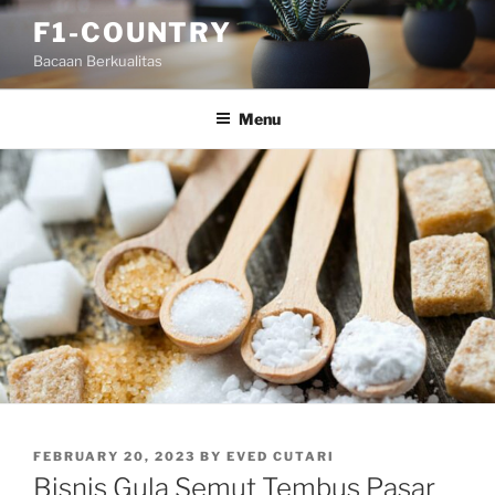
Skip
F1-COUNTRY
to
Bacaan Berkualitas
content
Menu
POSTED
FEBRUARY 20, 2023
BY
EVED CUTARI
ON
Bisnis Gula Semut Tembus Pasar