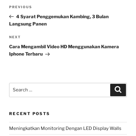
Post
Previous
PREVIOUS
navigation
Post
4 Syarat Penggemukan Kambing, 3 Bulan
Langsung Panen
Next
NEXT
Post
Cara Mengambil Video HD Menggunakan Kamera
Iphone Terbaru
Search
Search
for:
RECENT POSTS
Meningkatkan Monitoring Dengan LED Display Walls