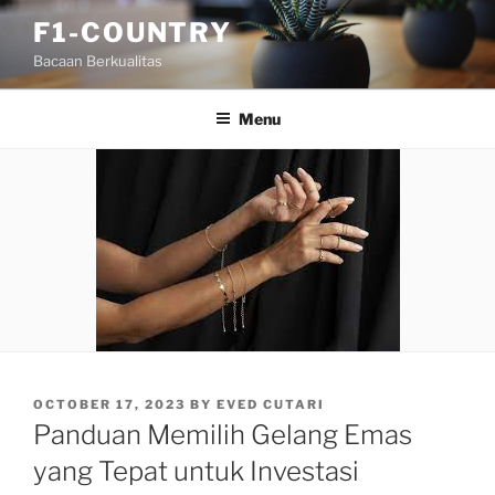
Skip
F1-COUNTRY
to
Bacaan Berkualitas
content
Menu
POSTED
OCTOBER 17, 2023
BY
EVED CUTARI
ON
Panduan Memilih Gelang Emas
yang Tepat untuk Investasi