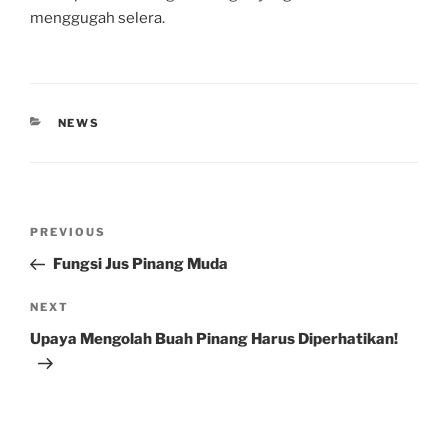
menggugah selera.
CATEGORIES
NEWS
Post
Previous
PREVIOUS
navigation
Post
Fungsi Jus Pinang Muda
Next
NEXT
Post
Upaya Mengolah Buah Pinang Harus Diperhatikan!