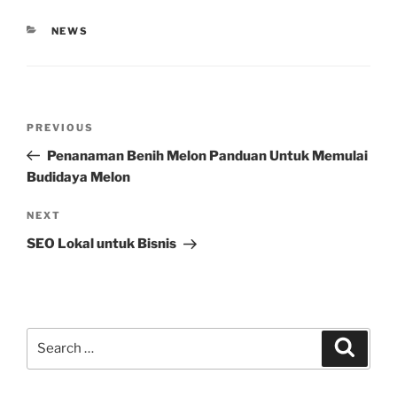
CATEGORIES
NEWS
Post
Previous
PREVIOUS
navigation
Post
Penanaman Benih Melon Panduan Untuk Memulai
Budidaya Melon
Next
NEXT
Post
SEO Lokal untuk Bisnis
Search
Search
for: