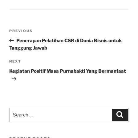
Post
Previous
PREVIOUS
navigation
Post
Penerapan Pelatihan CSR di Dunia Bisnis untuk
Tanggung Jawab
Next
NEXT
Post
Kegiatan Positif Masa Purnabakti Yang Bermanfaat
Search
Search
for: