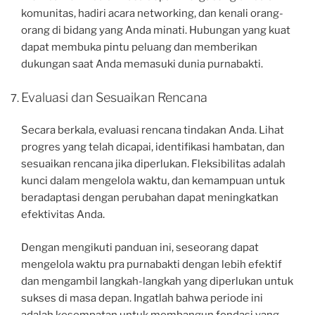
komunitas, hadiri acara networking, dan kenali orang-
orang di bidang yang Anda minati. Hubungan yang kuat
dapat membuka pintu peluang dan memberikan
dukungan saat Anda memasuki dunia purnabakti.
Evaluasi dan Sesuaikan Rencana
Secara berkala, evaluasi rencana tindakan Anda. Lihat
progres yang telah dicapai, identifikasi hambatan, dan
sesuaikan rencana jika diperlukan. Fleksibilitas adalah
kunci dalam mengelola waktu, dan kemampuan untuk
beradaptasi dengan perubahan dapat meningkatkan
efektivitas Anda.
Dengan mengikuti panduan ini, seseorang dapat
mengelola waktu pra purnabakti dengan lebih efektif
dan mengambil langkah-langkah yang diperlukan untuk
sukses di masa depan. Ingatlah bahwa periode ini
adalah kesempatan untuk membangun fondasi yang