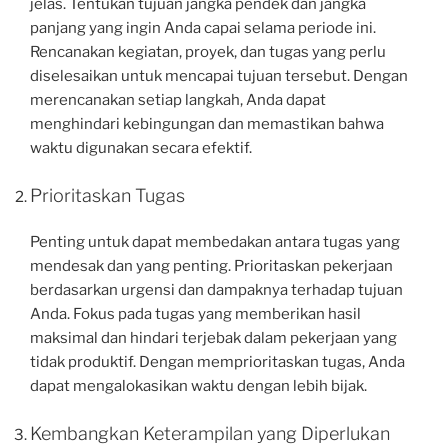
jelas. Tentukan tujuan jangka pendek dan jangka
panjang yang ingin Anda capai selama periode ini.
Rencanakan kegiatan, proyek, dan tugas yang perlu
diselesaikan untuk mencapai tujuan tersebut. Dengan
merencanakan setiap langkah, Anda dapat
menghindari kebingungan dan memastikan bahwa
waktu digunakan secara efektif.
Prioritaskan Tugas
Penting untuk dapat membedakan antara tugas yang
mendesak dan yang penting. Prioritaskan pekerjaan
berdasarkan urgensi dan dampaknya terhadap tujuan
Anda. Fokus pada tugas yang memberikan hasil
maksimal dan hindari terjebak dalam pekerjaan yang
tidak produktif. Dengan memprioritaskan tugas, Anda
dapat mengalokasikan waktu dengan lebih bijak.
Kembangkan Keterampilan yang Diperlukan