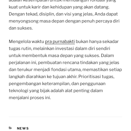
kuat untuk karir dan kehidupan yang akan datang.
Dengan tekad, disiplin, dan visi yang jelas, Anda dapat
menyongsong masa depan dengan penuh percaya diri
dan sukses.
Mengelola waktu
pra purnabakti
bukan hanya sekadar
tugas rutin, melainkan investasi dalam diri sendiri
untuk membentuk masa depan yang sukses. Dalam
perjalanan ini, pembuatan rencana tindakan yang jelas
dan terukur menjadi fondasi utama, memastikan setiap
langkah diarahkan ke tujuan akhir. Prioritisasi tugas,
pengembangan keterampilan, dan penggunaan
teknologi yang bijak adalah alat penting dalam
menjalani proses ini.
CATEGORIES
NEWS