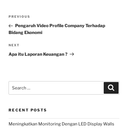
Post
Previous
PREVIOUS
navigation
Post
Pengaruh Video Profile Company Terhadap
Bidang Ekonomi
Next
NEXT
Post
Apa itu Laporan Keuangan ?
Search
Search
for:
RECENT POSTS
Meningkatkan Monitoring Dengan LED Display Walls