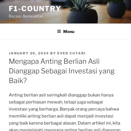
Skip
F1-COUNTRY
to
Bacaan Berkualitas
content
Menu
POSTED
JANUARY 30, 2024
BY
EVED CUTARI
ON
Mengapa Anting Berlian Asli
Dianggap Sebagai Investasi yang
Baik?
Anting berlian asli seringkali dianggap bukan hanya
sebagai perhiasan mewah, tetapi juga sebagai
investasi yang berharga. Banyak orang percaya bahwa
memiliki anting berlian asli dapat menjadi investasi
yang baik karena berbagai alasan. Dalam artikel ini, kita
akan menjelajahi mengapa anting berlian asli dianggap