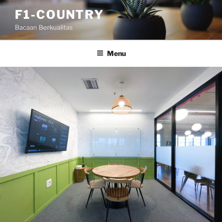
Skip
F1-COUNTRY
to
Bacaan Berkualitas
content
Menu