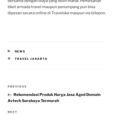
bersama dengan biaya yang lebih mahal. Pemesanan
tiket armada travel maupun penumpang pun bisa
dipesan secara online di Traveloka maupun via telepon.
CATEGORIES
NEWS
TAGS
TRAVEL JAKARTA
Post
Previous
PREVIOUS
navigation
Post
Rekomendasi Produk Harga Jasa Aged Domain
Avtech Surabaya Termurah
Next
NEXT