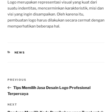
Logo merupakan representasi visual yang kuat dari
suatu indentitas, mencerminkan karakteristik, misi dan
visi yang ingin disampaikan. Oleh karena itu,
pembuatan logo harus dilakukan secara cermat dengan
memperhatikan beberapa hal.
CATEGORIES
NEWS
Post
Previous
PREVIOUS
navigation
Post
Tips Memilih Jasa Desain Logo Profesional
Terpercaya
Next
NEXT
Post