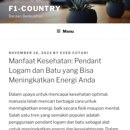
Skip
F1-COUNTRY
to
Bacaan Berkualitas
content
Menu
POSTED
NOVEMBER 18, 2023
BY
EVED CUTARI
ON
Manfaat Kesehatan: Pendant
Logam dan Batu yang Bisa
Meningkatkan Energi Anda
Dalam upaya untuk mencapai kesehatan optimal,
manusia telah mencari berbagai cara untuk
meningkatkan energi, baik secara fisik maupun mental.
Salah satu tren yang semakin populer adalah
penggunaan pendant logam dan batu sebagai alat
untuk meningkatkan energi dan kesejahteraan. Dalam