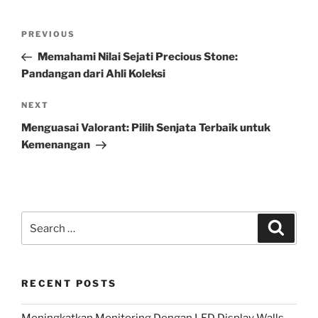
Post
Previous
PREVIOUS
navigation
Post
Memahami Nilai Sejati Precious Stone:
Pandangan dari Ahli Koleksi
Next
NEXT
Post
Menguasai Valorant: Pilih Senjata Terbaik untuk
Kemenangan
Search
Search
for:
RECENT POSTS