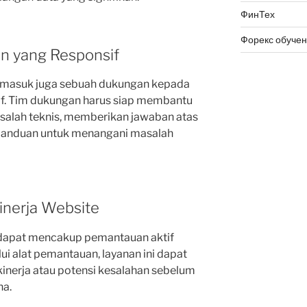
ФинТех
Форекс обуче
n yang Responsif
ermasuk juga sebuah dukungan kepada
if. Tim dukungan harus siap membantu
alah teknis, memberikan jawaban atas
panduan untuk menangani masalah
inerja Website
 dapat mencakup pemantauan aktif
lui alat pemantauan, layanan ini dapat
inerja atau potensi kesalahan sebelum
a.