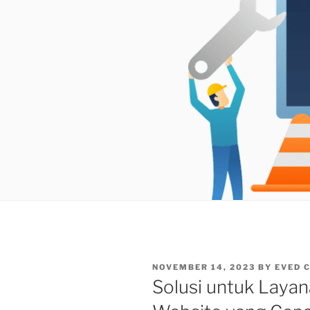
POSTED
NOVEMBER 14, 2023
BY
EVED 
ON
Solusi untuk Laya