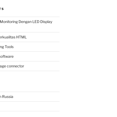
TS
Monitoring Dengan LED Display
Berkualitas HTML
ing Tools
oftware
page connector
n Russia