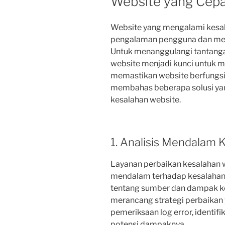
Website yang Cep
Website yang mengalami kesa
pengalaman pengguna dan merug
Untuk menanggulangi tantangan
website menjadi kunci untuk m
memastikan website berfungsi s
membahas beberapa solusi yan
kesalahan website.
1. Analisis Mendalam 
Layanan perbaikan kesalahan w
mendalam terhadap kesalahan 
tentang sumber dan dampak ke
merancang strategi perbaikan y
pemeriksaan log error, identif
potensi dampaknya.