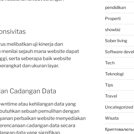
pendidikan
Properti
showbiz
onsivitas
Sober living
s melibatkan uji kinerja dan
u menilai sejauh mana website dapat
Software deve
nggi, serta seberapa baik website
Tech
erangkat dan ukuran layar.
Teknologi
Tips
 dan Cadangan Data
Travel
downtime atau kehilangan data yang
Uncategorized
mbutuhkan sebuah pemulihan dengan
ayanan perbaikan website menyediakan
Wisata
 perencanaan cadangan data secara
Криптовалюты
langan data yang signifikan.