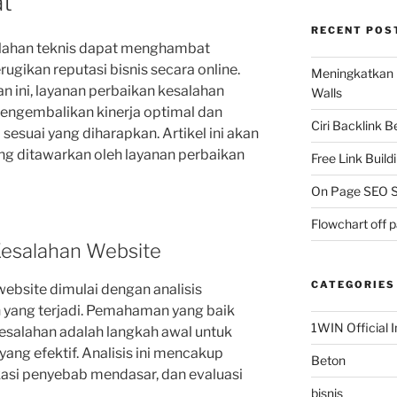
at
RECENT POS
lahan teknis dapat menghambat
ikan reputasi bisnis secara online.
Meningkatkan 
 ini, layanan perbaikan kesalahan
Walls
engembalikan kinerja optimal dan
Ciri Backlink 
esuai yang diharapkan. Artikel ini akan
g ditawarkan oleh layanan perbaikan
Free Link Build
On Page SEO S
Flowchart off 
Kesalahan Website
CATEGORIES
ebsite dimulai dengan analisis
yang terjadi. Pemahaman yang baik
1WIN Official I
salahan adalah langkah awal untuk
ang efektif. Analisis ini mencakup
Beton
ikasi penyebab mendasar, dan evaluasi
bisnis