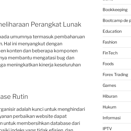
Bookkeeping
Bootcamp de 
eliharaan Perangkat Lunak
Education
n pada umumnya termasuk pembaharuan
Fashion
n. Hal ini menyangkut dengan
en konten dan beberapa komponen
FinTech
 hanya membantu mengatasi bug dan
Foods
uga meningkatkan kinerja keseluruhan
Forex Trading
Games
ase Rutin
Hiburan
Hukum
rganisir adalah kunci untuk menghindari
ayanan perbaikan website dapat
Informasi
n untuk membersihkan database dari
IPTV
iki indeks yang tidak efisien, dan