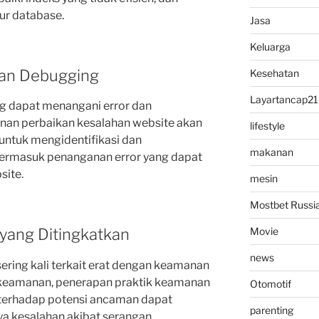
ur database.
Jasa
Keluarga
dan Debugging
Kesehatan
Layartancap21
ang dapat menangani error dan
nan perbaikan kesalahan website akan
lifestyle
 untuk mengidentifikasi dan
makanan
termasuk penanganan error yang dapat
site.
mesin
Mostbet Russi
yang Ditingkatkan
Movie
news
ering kali terkait erat dengan keamanan
 keamanan, penerapan praktik keamanan
Otomotif
 terhadap potensi ancaman dapat
parenting
a kesalahan akibat serangan