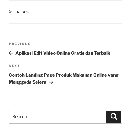
CATEGORIES
NEWS
Post
Previous
PREVIOUS
navigation
Post
Aplikasi Edit Video Online Gratis dan Terbaik
Next
NEXT
Post
Contoh Landing Page Produk Makanan Online yang
Menggoda Selera
Search
Search
for: