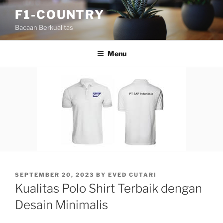
Skip
F1-COUNTRY
to
Bacaan Berkualitas
content
Menu
POSTED
SEPTEMBER 20, 2023
BY
EVED CUTARI
ON
Kualitas Polo Shirt Terbaik dengan
Desain Minimalis