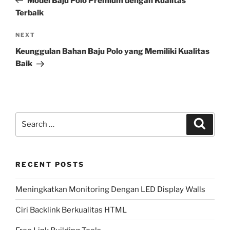
Model Baju Polo Premium dengan Kualitas
Terbaik
Next
NEXT
Post
Keunggulan Bahan Baju Polo yang Memiliki Kualitas
Baik
Search
Search
for:
RECENT POSTS
Meningkatkan Monitoring Dengan LED Display Walls
Ciri Backlink Berkualitas HTML