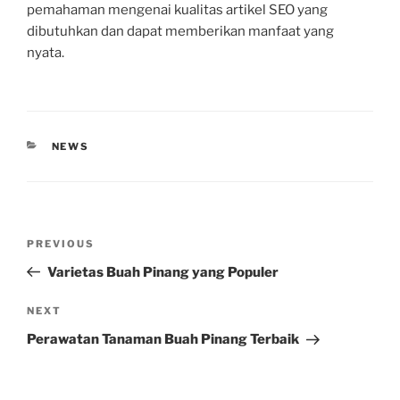
pemahaman mengenai kualitas artikel SEO yang
dibutuhkan dan dapat memberikan manfaat yang
nyata.
CATEGORIES
NEWS
Post
Previous
PREVIOUS
navigation
Post
Varietas Buah Pinang yang Populer
Next
NEXT
Post
Perawatan Tanaman Buah Pinang Terbaik