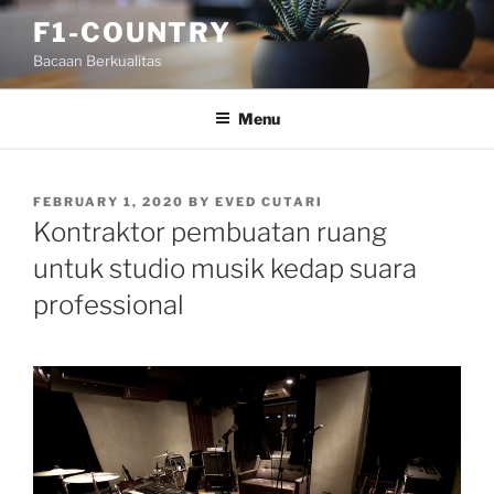
Skip
F1-COUNTRY
to
Bacaan Berkualitas
content
Menu
POSTED
FEBRUARY 1, 2020
BY
EVED CUTARI
ON
Kontraktor pembuatan ruang
untuk studio musik kedap suara
professional