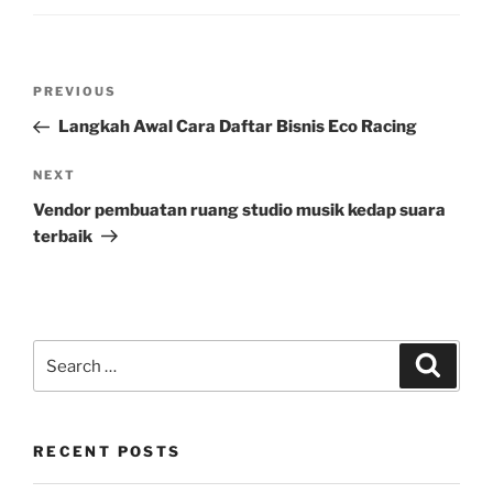
Post
Previous
PREVIOUS
navigation
Post
Langkah Awal Cara Daftar Bisnis Eco Racing
Next
NEXT
Post
Vendor pembuatan ruang studio musik kedap suara
terbaik
Search
Search
for:
RECENT POSTS