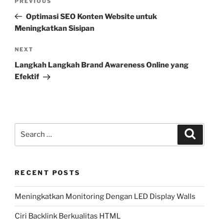
Previous
PREVIOUS
navigation
Post
Optimasi SEO Konten Website untuk
Meningkatkan Sisipan
Next
NEXT
Post
Langkah Langkah Brand Awareness Online yang
Efektif
Search
Search
for:
RECENT POSTS
Meningkatkan Monitoring Dengan LED Display Walls
Ciri Backlink Berkualitas HTML