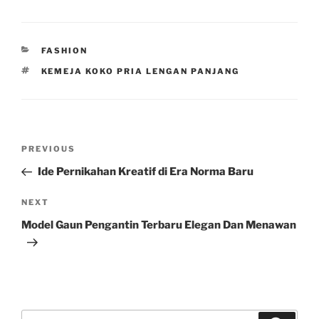
CATEGORIES
FASHION
TAGS
KEMEJA KOKO PRIA LENGAN PANJANG
Post
Previous
PREVIOUS
navigation
Post
Ide Pernikahan Kreatif di Era Norma Baru
Next
NEXT
Post
Model Gaun Pengantin Terbaru Elegan Dan Menawan
Search