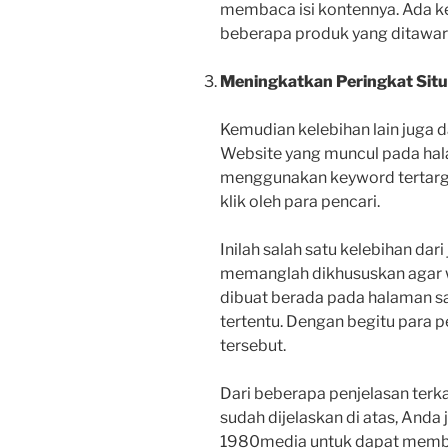
membaca isi kontennya. Ada 
beberapa produk yang ditawark
Meningkatkan Peringkat Sit
Kemudian kelebihan lain juga 
Website yang muncul pada ha
menggunakan keyword tertarge
klik oleh para pencari.
Inilah salah satu kelebihan da
memanglah dikhususkan agar w
dibuat berada pada halaman s
tertentu. Dengan begitu para 
tersebut.
Dari beberapa penjelasan terk
sudah dijelaskan di atas, Anda
1980media untuk dapat membua