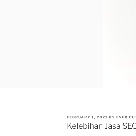
POSTED
FEBRUARY 1, 2021
BY
EVED CU
ON
Kelebihan Jasa SEO