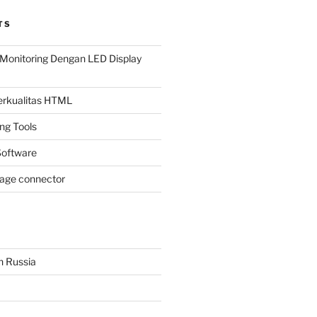
TS
Monitoring Dengan LED Display
Berkualitas HTML
ing Tools
oftware
page connector
n Russia