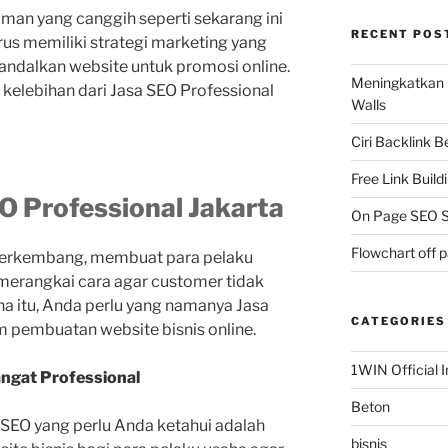
aman yang canggih seperti sekarang ini
RECENT POS
rus memiliki strategi marketing yang
ndalkan website untuk promosi online.
Meningkatkan 
 kelebihan dari Jasa SEO Professional
Walls
Ciri Backlink 
Free Link Build
O Professional Jakarta
On Page SEO S
Flowchart off 
 berkembang, membuat para pelaku
 merangkai cara agar customer tidak
ena itu, Anda perlu yang namanya Jasa
CATEGORIES
m pembuatan website bisnis online.
1WIN Official I
gat Professional
Beton
 SEO yang perlu Anda ketahui adalah
bisnis