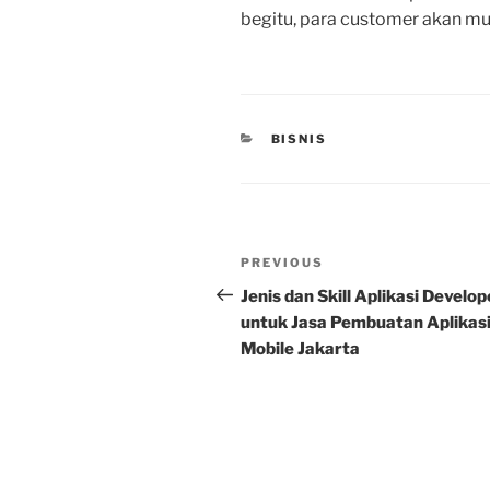
begitu, para customer akan mu
CATEGORIES
BISNIS
Post
Previous
PREVIOUS
navigation
Post
Jenis dan Skill Aplikasi Develop
untuk Jasa Pembuatan Aplikas
Mobile Jakarta