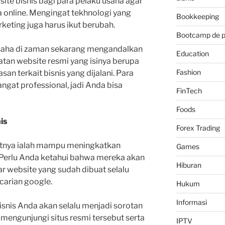
 bisnis bagi para pelaku usaha agar
online. Mengingat tekhnologi yang
Bookkeeping
rketing juga harus ikut berubah.
Bootcamp de 
usaha di zaman sekarang mengandalkan
Education
tan website resmi yang isinya berupa
Fashion
san terkait bisnis yang dijalani. Para
angat professional, jadi Anda bisa
FinTech
Foods
is
Forex Trading
jutnya ialah mampu meningkatkan
Games
. Perlu Anda ketahui bahwa mereka akan
Hiburan
 website yang sudah dibuat selalu
carian google.
Hukum
Informasi
isnis Anda akan selalu menjadi sorotan
mengunjungi situs resmi tersebut serta
IPTV