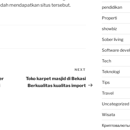
dah mendapatkan situs tersebut.
pendidikan
Properti
showbiz
Sober living
Software deve
Tech
NEXT
Next
Teknologi
Post
er
Toko karpet masjid di Bekasi
Tips
i
Berkualitas kualitas import
Travel
Uncategorized
Wisata
Криптовалюты