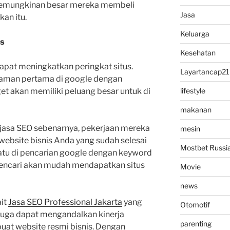
kemungkinan besar mereka membeli
Jasa
an itu.
Keluarga
us
Kesehatan
dapat meningkatkan peringkat situs.
Layartancap21
laman pertama di google dengan
t akan memiliki peluang besar untuk di
lifestyle
makanan
ri jasa SEO sebenarnya, pekerjaan mereka
mesin
ebsite bisnis Anda yang sudah selesai
Mostbet Russi
atu di pencarian google dengan keyword
pencari akan mudah mendapatkan situs
Movie
news
ait
Jasa SEO Professional Jakarta
yang
Otomotif
 juga dapat mengandalkan kinerja
parenting
t website resmi bisnis. Dengan