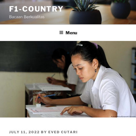
Skip
F1-COUNTRY
to
Bacaan Berkualitas
content
Menu
POSTED
JULY 11, 2022
BY
EVED CUTARI