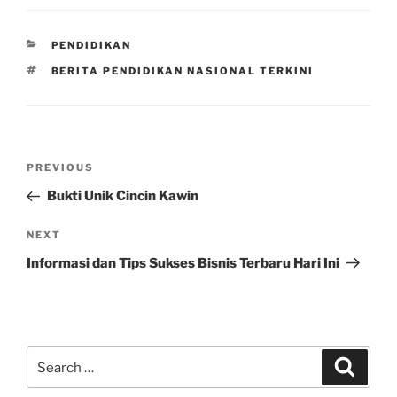
CATEGORIES
PENDIDIKAN
TAGS
BERITA PENDIDIKAN NASIONAL TERKINI
Post
Previous
PREVIOUS
navigation
Post
Bukti Unik Cincin Kawin
Next
NEXT
Post
Informasi dan Tips Sukses Bisnis Terbaru Hari Ini
Search
Search
for: