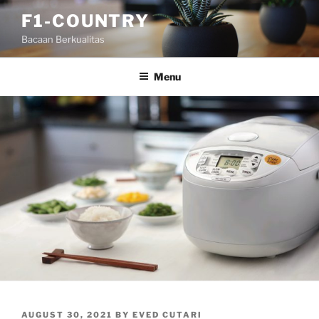
Skip
F1-COUNTRY
to
Bacaan Berkualitas
content
Menu
POSTED
AUGUST 30, 2021
BY
EVED CUTARI