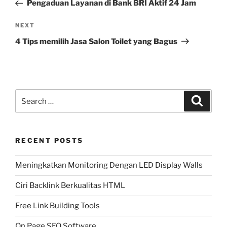
Post
Pengaduan Layanan di Bank BRI Aktif 24 Jam
Next
NEXT
Post
4 Tips memilih Jasa Salon Toilet yang Bagus
Search
Search
for:
RECENT POSTS
Meningkatkan Monitoring Dengan LED Display Walls
Ciri Backlink Berkualitas HTML
Free Link Building Tools
On Page SEO Software