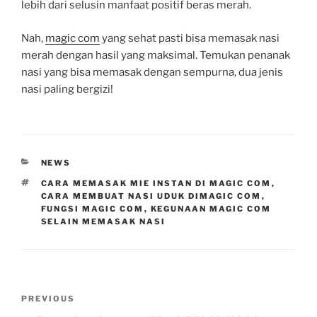
lebih dari selusin manfaat positif beras merah.
Nah,
magic com
yang sehat pasti bisa memasak nasi
merah dengan hasil yang maksimal. Temukan penanak
nasi yang bisa memasak dengan sempurna, dua jenis
nasi paling bergizi!
CATEGORIES
NEWS
TAGS
CARA MEMASAK MIE INSTAN DI MAGIC COM
,
CARA MEMBUAT NASI UDUK DIMAGIC COM
,
FUNGSI MAGIC COM
,
KEGUNAAN MAGIC COM
SELAIN MEMASAK NASI
Post
Previous
PREVIOUS
navigation