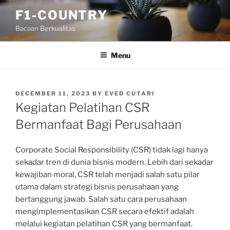
Skip
F1-COUNTRY
to
Bacaan Berkualitas
content
Menu
POSTED
DECEMBER 11, 2023
BY
EVED CUTARI
ON
Kegiatan Pelatihan CSR
Bermanfaat Bagi Perusahaan
Corporate Social Responsibility (CSR) tidak lagi hanya
sekadar tren di dunia bisnis modern. Lebih dari sekadar
kewajiban moral, CSR telah menjadi salah satu pilar
utama dalam strategi bisnis perusahaan yang
bertanggung jawab. Salah satu cara perusahaan
mengimplementasikan CSR secara efektif adalah
melalui kegiatan pelatihan CSR yang bermanfaat.