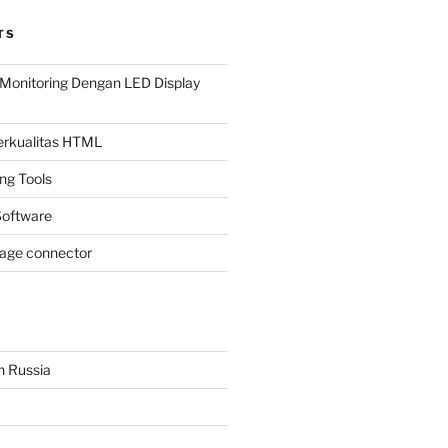
TS
Monitoring Dengan LED Display
Berkualitas HTML
ing Tools
oftware
page connector
n Russia