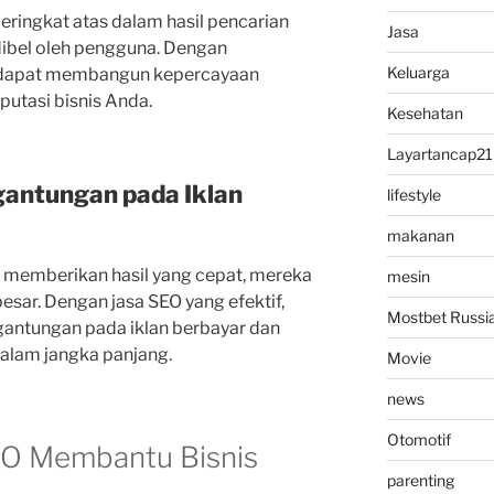
eringkat atas dalam hasil pencarian
Jasa
dibel oleh pengguna. Dengan
Keluarga
 dapat membangun kepercayaan
utasi bisnis Anda.
Kesehatan
Layartancap21
antungan pada Iklan
lifestyle
makanan
 memberikan hasil yang cepat, mereka
mesin
ar. Dengan jasa SEO yang efektif,
Mostbet Russi
antungan pada iklan berbayar dan
alam jangka panjang.
Movie
news
Otomotif
EO Membantu Bisnis
parenting