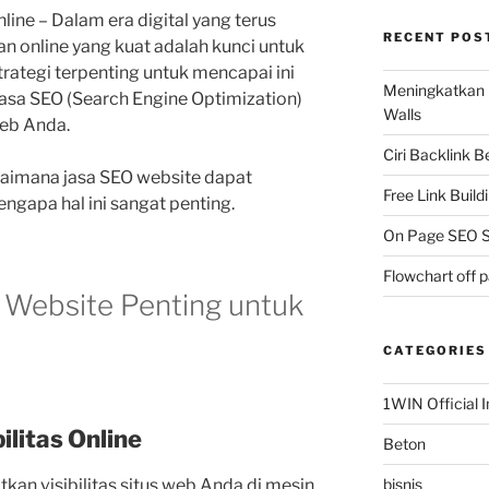
line – Dalam era digital yang terus
RECENT POS
n online yang kuat adalah kunci untuk
trategi terpenting untuk mencapai ini
Meningkatkan 
sa SEO (Search Engine Optimization)
Walls
eb Anda.
Ciri Backlink 
gaimana jasa SEO website dapat
Free Link Build
ngapa hal ini sangat penting.
On Page SEO S
Flowchart off 
Website Penting untuk
CATEGORIES
1WIN Official I
litas Online
Beton
n visibilitas situs web Anda di mesin
bisnis