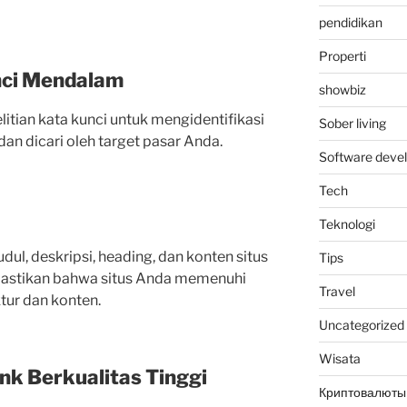
pendidikan
Properti
nci Mendalam
showbiz
itian kata kunci untuk mengidentifikasi
Sober living
dan dicari oleh target pasar Anda.
Software deve
Tech
Teknologi
ul, deskripsi, heading, dan konten situs
Tips
astikan bahwa situs Anda memenuhi
Travel
ktur dan konten.
Uncategorized
Wisata
k Berkualitas Tinggi
Криптовалюты