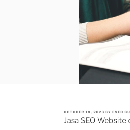
POSTED
OCTOBER 18, 2023
BY
EVED C
ON
Jasa SEO Website d