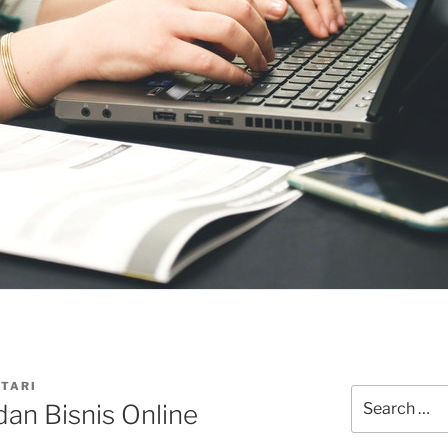
UTARI
Search
an Bisnis Online
for: