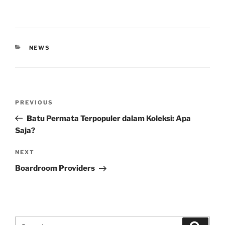
CATEGORIES
NEWS
Post
Previous
PREVIOUS
navigation
Post
Batu Permata Terpopuler dalam Koleksi: Apa
Saja?
Next
NEXT
Post
Boardroom Providers
Search
Search