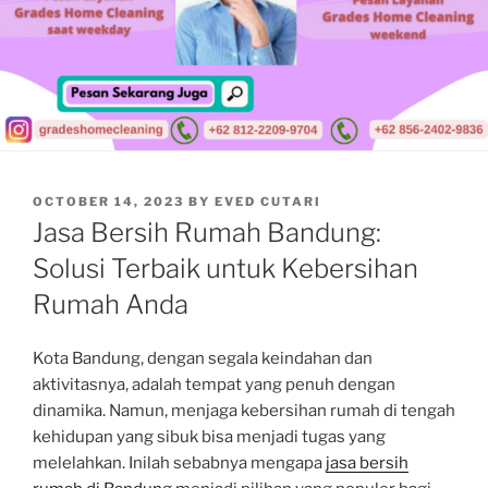
POSTED
OCTOBER 14, 2023
BY
EVED CUTARI
ON
Jasa Bersih Rumah Bandung:
Solusi Terbaik untuk Kebersihan
Rumah Anda
Kota Bandung, dengan segala keindahan dan
aktivitasnya, adalah tempat yang penuh dengan
dinamika. Namun, menjaga kebersihan rumah di tengah
kehidupan yang sibuk bisa menjadi tugas yang
melelahkan. Inilah sebabnya mengapa
jasa bersih