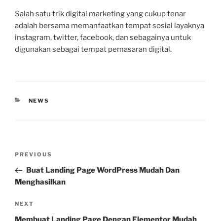
Salah satu trik digital marketing yang cukup tenar
adalah bersama memanfaatkan tempat sosial layaknya
instagram, twitter, facebook, dan sebagainya untuk
digunakan sebagai tempat pemasaran digital.
CATEGORIES
NEWS
Post
Previous
PREVIOUS
navigation
Post
Buat Landing Page WordPress Mudah Dan
Menghasilkan
Next
NEXT
Post
Membuat Landing Page Dengan Elementor Mudah