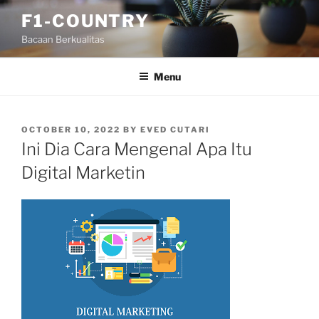
Skip
F1-COUNTRY
to
Bacaan Berkualitas
content
Menu
POSTED
OCTOBER 10, 2022
BY
EVED CUTARI
ON
Ini Dia Cara Mengenal Apa Itu
Digital Marketin