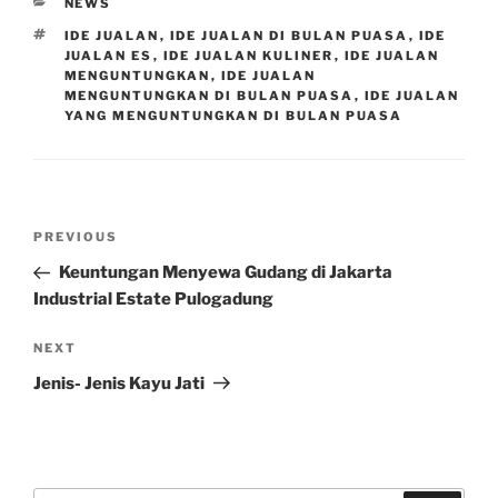
CATEGORIES
NEWS
TAGS
IDE JUALAN
,
IDE JUALAN DI BULAN PUASA
,
IDE
JUALAN ES
,
IDE JUALAN KULINER
,
IDE JUALAN
MENGUNTUNGKAN
,
IDE JUALAN
MENGUNTUNGKAN DI BULAN PUASA
,
IDE JUALAN
YANG MENGUNTUNGKAN DI BULAN PUASA
Post
Previous
PREVIOUS
navigation
Post
Keuntungan Menyewa Gudang di Jakarta
Industrial Estate Pulogadung
Next
NEXT
Post
Jenis- Jenis Kayu Jati