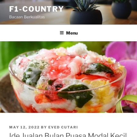
Skip
F1-COUNTRY
to
Bacaan Berkualitas
content
Menu
POSTED
MAY 12, 2022
BY
EVED CUTARI
ON
Ide Jualan Bulan Puasa Modal Kecil