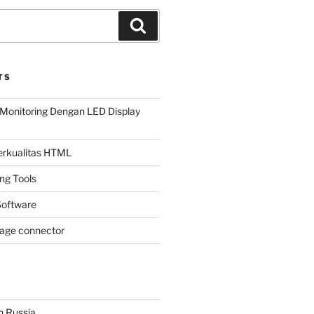
Search
TS
Monitoring Dengan LED Display
Berkualitas HTML
ing Tools
oftware
page connector
n Russia