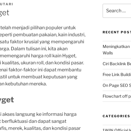
CUTARI
Search
get
for:
 telah menjadi pilihan populer untuk
RECENT POS
eperti pembuatan pakaian, kain industri,
 satu faktor krusial yang mempengaruhi
Meningkatkan 
ga. Dalam tulisan ini, kita akan
Walls
 memengaruhi harga roll kain Hyget,
ualitas, ukuran roll, dan kondisi pasar.
Ciri Backlink 
 faktor-faktor ini dapat membantu
Free Link Build
ekstil untuk membuat keputusan yang
gan kebutuhan mereka.
On Page SEO S
Flowchart off 
yget
i akses langsung ke informasi harga
CATEGORIES
t berfluktuasi dan dapat sangat
is, merek, kualitas, dan kondisi pasar
1WIN Official I