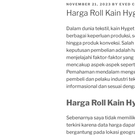
POSTED
NOVEMBER 21, 2023
BY
EVED 
ON
Harga Roll Kain Hy
Dalam dunia tekstil, kain Hyget
berbagai keperluan produksi, s
hingga produk konveksi. Salah
keputusan pembelian adalah har
menjelajahi faktor-faktor yang
mencakup aspek-aspek seperti k
Pemahaman mendalam mengenai
pembeli dan pelaku industri t
informasional dan sesuai den
Harga Roll Kain H
Sebenarnya saya tidak memilik
terkini karena data harga dapa
bergantung pada lokasi geograf