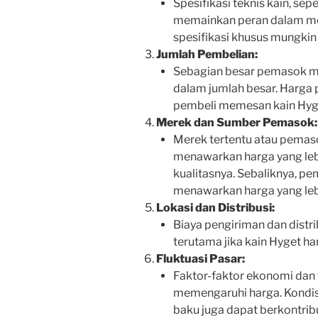
Spesifikasi teknis kain, sep
memainkan peran dalam me
spesifikasi khusus mungkin
Jumlah Pembelian:
Sebagian besar pemasok m
dalam jumlah besar. Harga p
pembeli memesan kain Hyge
Merek dan Sumber Pemasok:
Merek tertentu atau pemas
menawarkan harga yang lebi
kualitasnya. Sebaliknya, p
menawarkan harga yang leb
Lokasi dan Distribusi:
Biaya pengiriman dan distr
terutama jika kain Hyget ha
Fluktuasi Pasar:
Faktor-faktor ekonomi dan f
memengaruhi harga. Kondisi
baku juga dapat berkontrib