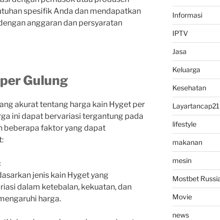
utuhan spesifik Anda dan mendapatkan
Informasi
 dengan anggaran dan persyaratan
IPTV
Jasa
Keluarga
 per Gulung
Kesehatan
ng akurat tentang harga kain Hyget per
Layartancap21
rga ini dapat bervariasi tergantung pada
lifestyle
ah beberapa faktor yang dapat
:
makanan
mesin
:
dasarkan jenis kain Hyget yang
Mostbet Russi
riasi dalam ketebalan, kekuatan, dan
Movie
mengaruhi harga.
news