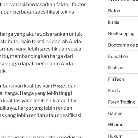
t bervariasi berdasarkan faktor-faktor
Beton
in, dan berbagai spesifikasi teknis
bisnis
Bookkeeping
arga yang akurat, disarankan untuk
ibutor kain tekstil di daerah Anda.
Bootcamp de 
masi yang lebih spesifik dan sesuai
n itu, membandingkan harga dari
Education
usen juga dapat membantu Anda
Fashion
ik.
FinTech
mbangkan kualitas kain Hyget dan
Foods
ai harga. Harga yang lebih tinggi
ualitas yang lebih baik atau fitur
Forex Trading
aliknya, harga yang lebih rendah
Games
 yang lebih rendah atau spesifikasi
Hiburan
Hukum
kasi dengan pemasok atau produsen