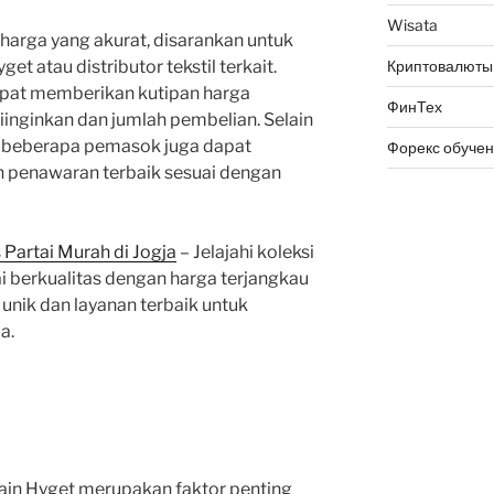
Wisata
arga yang akurat, disarankan untuk
 atau distributor tekstil terkait.
Криптовалюты
pat memberikan kutipan harga
ФинТех
iinginkan dan jumlah pembelian. Selain
a beberapa pemasok juga dapat
Форекс обуче
penawaran terbaik sesuai dengan
Partai Murah di Jogja
– Jelajahi koleksi
i berkualitas dengan harga terjangkau
 unik dan layanan terbaik untuk
a.
kain Hyget merupakan faktor penting