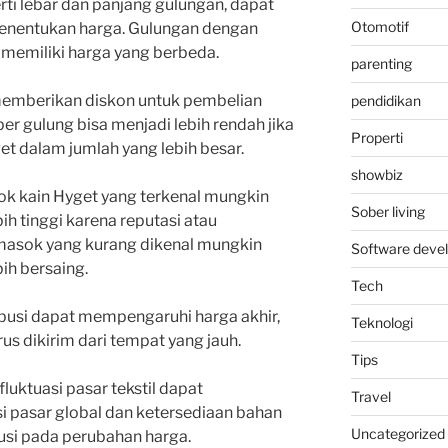
erti lebar dan panjang gulungan, dapat
Otomotif
nentukan harga. Gulungan dengan
 memiliki harga yang berbeda.
parenting
emberikan diskon untuk pembelian
pendidikan
er gulung bisa menjadi lebih rendah jika
Properti
t dalam jumlah yang lebih besar.
showbiz
ok kain Hyget yang terkenal mungkin
Sober living
h tinggi karena reputasi atau
emasok yang kurang dikenal mungkin
Software deve
ih bersaing.
Tech
ibusi dapat mempengaruhi harga akhir,
Teknologi
rus dikirim dari tempat yang jauh.
Tips
luktuasi pasar tekstil dapat
Travel
 pasar global dan ketersediaan bahan
Uncategorized
usi pada perubahan harga.