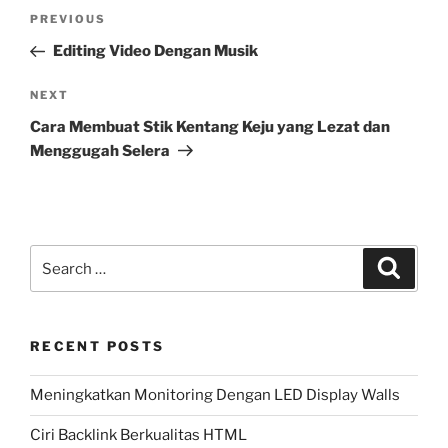
Post
Previous
PREVIOUS
navigation
Post
Editing Video Dengan Musik
Next
NEXT
Post
Cara Membuat Stik Kentang Keju yang Lezat dan
Menggugah Selera
Search
Search
for:
RECENT POSTS
Meningkatkan Monitoring Dengan LED Display Walls
Ciri Backlink Berkualitas HTML