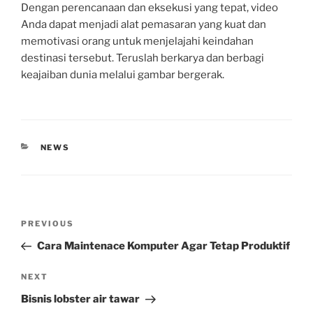
Dengan perencanaan dan eksekusi yang tepat, video
Anda dapat menjadi alat pemasaran yang kuat dan
memotivasi orang untuk menjelajahi keindahan
destinasi tersebut. Teruslah berkarya dan berbagi
keajaiban dunia melalui gambar bergerak.
CATEGORIES
NEWS
Post
Previous
PREVIOUS
navigation
Post
Cara Maintenace Komputer Agar Tetap Produktif
Next
NEXT
Post
Bisnis lobster air tawar