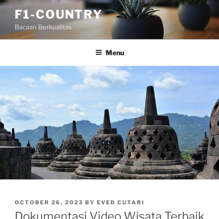
Skip
F1-COUNTRY
to
Bacaan Berkualitas
content
Menu
POSTED
OCTOBER 26, 2023
BY
EVED CUTARI
ON
Dokumentasi Video Wisata Terbaik