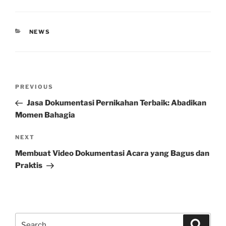
CATEGORIES
NEWS
Post
Previous
PREVIOUS
navigation
Post
Jasa Dokumentasi Pernikahan Terbaik: Abadikan
Momen Bahagia
Next
NEXT
Post
Membuat Video Dokumentasi Acara yang Bagus dan
Praktis
Search
Search