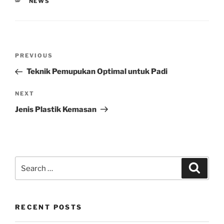
CATEGORIES
NEWS
Post
Previous
PREVIOUS
navigation
Post
Teknik Pemupukan Optimal untuk Padi
Next
NEXT
Post
Jenis Plastik Kemasan
Search
Search
for:
RECENT POSTS