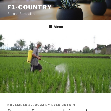
Skip
F1-COUNTRY
to
Bacaan Berkualitas
content
Menu
POSTED
NOVEMBER 22, 2023
BY
EVED CUTARI
ON