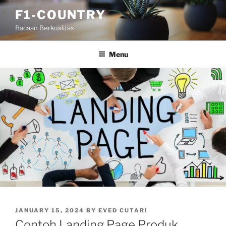
Skip
F1-COUNTRY
to
Bacaan Berkualitas
content
Menu
POSTED
JANUARY 15, 2024
BY
EVED CUTARI
ON
Contoh Landing Page Produk