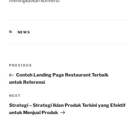
meningkatkan konversi.
CATEGORIES
NEWS
Post
Previous
PREVIOUS
navigation
Post
Contoh Landing Page Restaurant Terbaik
untuk Referensi
Next
NEXT
Post
Strategi – Strategi Iklan Produk Terkini yang Efektif
untuk Menjual Produk