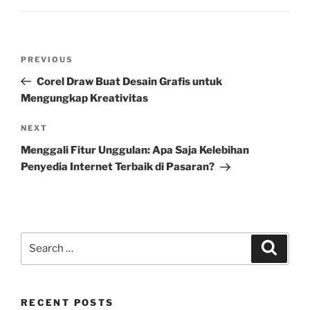
Post
Previous
PREVIOUS
navigation
Post
Corel Draw Buat Desain Grafis untuk
Mengungkap Kreativitas
Next
NEXT
Post
Menggali Fitur Unggulan: Apa Saja Kelebihan
Penyedia Internet Terbaik di Pasaran?
Search
Search
for:
RECENT POSTS